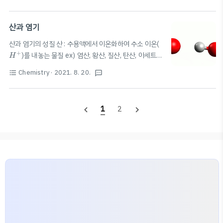
임없이 영향을 주고받는 통합된 시스템 생태계의 구성 요
비추어 보면 개화 X) 📚임계 암기란? 더보기 연속된 암기
소 - 생물적 요인 생산자, 소비자, 분해자: 생태계 내의 모
의 길이에 따라 주광성 반응이 일어나는 경우, 반응이 ..
든 생물 - 비생물적 요인 물, 공기, 햇빛, 온도 등 모든 (무
산과 염기
기) 환경 ▷ 생물에게 생존과 생장에 필요한 물질, 에너지,
산과 염기의 성질 산 : 수용액에서 이온화하여 수소 이온(
생활터전 제공 생태계 구성 요소 간의 관계 작용: 비생물적
H
+
+
)를 내놓는 물질 ex) 염산, 황산, 질산, 탄산, 아세트산
H
요인 → 생물적 요인에 영향 반작용: 생물적 요인 → 비생물
등 신맛이 난다 수소보다 반응성이 큰 금속(철, 마그네슘,
적 요인에 영향 상호작용: 생물적 요인이 서로 영향을 주고
Chemistry
· 2021. 8. 20.
format_list_bulleted
textsms
알루미늄 등)과 반응하면 수소 기체 발생 산 수용액: 전류
받음 비생물적 요인 → 생물 영향 ⚡️ 빛 - 빛의 세기 & 파장
가 흐름 ⚡️ 탄산염, 탄산수소나트륨과 반응하여 이산화탄
🌡 온도 💧 물 🪨 토양 🌬 공기 EDITOR: SC..
소 기체 발생 🧪강산 수용액에서 대부분 이온화하여 수소
1
2
navigate_before
navigate_next
이온을 많이(거의 100%) 내놓는 산 (염산, 황산, 질산 등)
🧪약산 수용액에서 일부만 이온화하여 수소 이온을 적게
(100% 미만) 내놓는 산 (탄산, 아세트산, 인산 등) 염기 :
O
H
−
−
수용액에서 이온화하여 수산화 이온(
)을 내놓는 물
O
H
질 ex) 수산화 나트륨, 수산화 칼륨, 수산화 칼슘, 수산화
마그네슘 등 쓴맛이 난다 만지면 미끈미끈하다(피부..