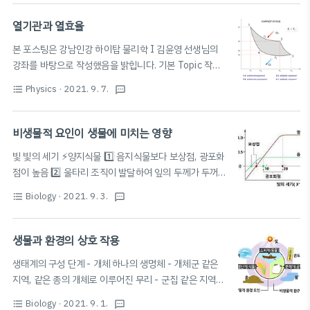
것 - 물질 교환은 세포 표면을 통해 이루어짐 - 세포가 커
짐: 표면적이 커지는 비율 < 부피가 커지는 비율 ∴ 물질
열기관과 열효율
표
면
적
부
피
표
면
적
교환에 불리 -
가 커야 물질 교환에 유리 ∴ 세포는
본 포스팅은 강남인강 하이탑 물리학 I 김윤영 선생님의
부
피
어느 정도 커지면 분열하여 그 수를 늘림 체세포 분열 분열
강좌를 바탕으로 작성했음을 밝힙니다. 기본 Topic 작동
중인 세포에서는 핵이 사라짐 → 유전 물질이 꼬이고 뭉쳐
유체(이상기체 등)를 이용하여 열E → 역학적E로 바꿈 열
Physics
· 2021. 9. 7.
format_list_bulleted
textsms
서 만들어진 염색체 나타남 (막대 모양) 염색체는 두 개의
역학 제2법칙: 에너지 흐름 (방향성) 설명 가역 변화와 비
가닥으로 나뉨 (각각의 가닥: 염색 분체) DNA: 염색체를
가역 변화 (≫자연현상) ➕ 화학에서의 가역 반응과 비가
구성하는 유전 물질 DNA에 담긴 생물에 특..
역 반응과는 조금 다름 자연 현상은 비가역적이다! ⚡️ 가역
비생물적 요인이 생물에 미치는 영향
변화 : 외부에 어떤 변화도 남기지 않고 원래의 상태로 돌
빛 빛의 세기 ⚡️양지식물 1️⃣ 음지식물보다 보상점, 광포화
아갈 수 있는 변화 · 자연 상태로 원상복귀를 시키는 데 큰
점이 높음 2️⃣ 울타리 조직이 발달하여 잎의 두께가 두꺼움
노력이 필요하지 않음. · 자연 현상 중에서 완벽한 가역 변
3️⃣ 양옆이 음엽보다 두꺼움 (양엽이 음엽보다 빛을 많이
화는 없다. ⚡️ 비가역 변화 : 외부에 어떤 변화도 남기지 않
Biology
· 2021. 9. 3.
format_list_bulleted
textsms
받고 자람) 빛의 파장 해조류의 바다 깊이에 따른 서식 녹
고 원래의 상태로 돌아갈 수 없는 변화 · 자연 현상 모두가
조류 홍조류 갈조류 깊이 얕은 바다 깊은 바다 중간 깊이
비가역 변화 · 계 전체의 에너지 일정하게 보존 (변화 과정
사용하는 빛 적색광 청색광 황색광 일조 시간과 식물의 개
생물과 환경의 상호 작용
관계X..
화 영향: 암기(밤의 길이) > 명기(낮의 길이) 장일 식물: 임
생태계의 구성 단계 - 개체 하나의 생명체 - 개체군 같은
계 암기보다 암기가 짧아지면 개화 (e.g. 붓꽃) 단일 식물:
지역, 같은 종의 개체로 이루어진 무리 - 군집 같은 지역에
· 임계 암기보다 암기가 길어지면 개화 (e.g. 국화) · 지속
서의 모든 개체군의 집합 - 생태계 군집 ↔ 비생물 환경: 끊
된 암기가 임계 암기보다 길어야 개화 (암기 중간에 빛을
Biology
· 2021. 9. 1.
format_list_bulleted
textsms