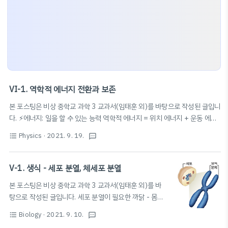
VI-1. 역학적 에너지 전환과 보존
본 포스팅은 비상 중학교 과학 3 교과서(임태훈 외)를 바탕으로 작성된 글입니
다. ⚡️에너지: 일을 할 수 있는 능력 역학적 에너지 = 위치 에너지 + 운동 에너
지 역학적 에너지 전환: 물체가 운동할 때 위치 에너지와 운동 에너지는 서로
Physics
· 2021. 9. 19.
E
=
9.8
m
h
format_list_bulleted
textsms
전환될 수 있음! 📚위치 에너지 구하는 공식
=
9.8
(m: 질량, h: 물체
E
m
h
E
=
1
2
m
v
2
1
2
의 높이) 📚운동 에너지 구하는 공식
=
역학적 에너지 보존: 공기
E
m
v
2
저항&마찰 없을 때 운동하는 물체의 역학적 에너지는 보존된다! 역학적 에너
V-1. 생식 - 세포 분열, 체세포 분열
지가 보존될 때, 물체의 위치 에너지가 감소한 만큼 운동 에너지가 증가한다.
본 포스팅은 비상 중학교 과학 3 교과서(임태훈 외)를 바
(반대 포함)
탕으로 작성된 글입니다. 세포 분열이 필요한 까닭 - 몸집
이 커지는 이유: 세포 크기가 커져서가 아닌, 세포 수가 늘
Biology
· 2021. 9. 10.
format_list_bulleted
textsms
어난 결과 - 세포 분열: 세포 한 개가 두 개로 나누어지는