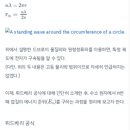
n
λ
=
2
π
r
=
2
n
λ
π
r
r
n
=
n
λ
2
π
n
λ
=
r
n
2
π
위에서 설명한 드브로이 물질파와 원형정류파를 이용하면, 특정 궤
도에 전자가 구속됨을 알 수 있다.
(다만, 위의 두 내용은 고등 물리학 범위이므로 자세히 언급하지는
않겠다.)
이제, 뤼드베리 공식에 대해 간단히 소개한 후, 수소 원자에서 n번
E
n
째 껍질의 에너지 준위(
)를 구하는 과정을 정리해 보고자 한다.
E
n
뤼드베리 공식