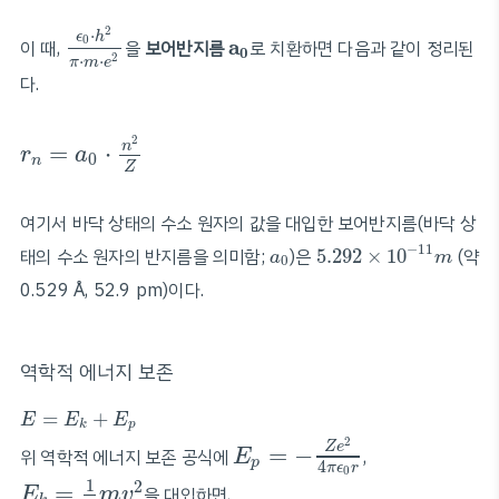
ϵ
0
⋅
h
2
π
⋅
m
⋅
e
2
2
⋅
ϵ
h
a
0
0
a
이 때,
을
보어반지름
로 치환하면 다음과 같이 정리된
0
2
⋅
⋅
π
m
e
다.
r
n
=
a
0
⋅
n
2
Z
2
n
=
⋅
r
a
0
n
Z
여기서 바닥 상태의 수소 원자의 값을 대입한 보어반지름(바닥 상
5.292
×
10
−
11
m
a
0
−
11
태의 수소 원자의 반지름을 의미함;
)은
5.292
×
10
(약
a
m
0
0.529 Å, 52.9 pm)이다.
역학적 에너지 보존
E
=
E
k
+
E
p
=
+
E
E
E
p
k
E
p
=
−
Z
e
2
4
π
ϵ
0
r
2
Z
e
=
−
위 역학적 에너지 보존 공식에
,
E
p
4
π
ϵ
r
E
k
=
1
2
m
v
2
0
1
2
=
을 대입하면,
E
m
v