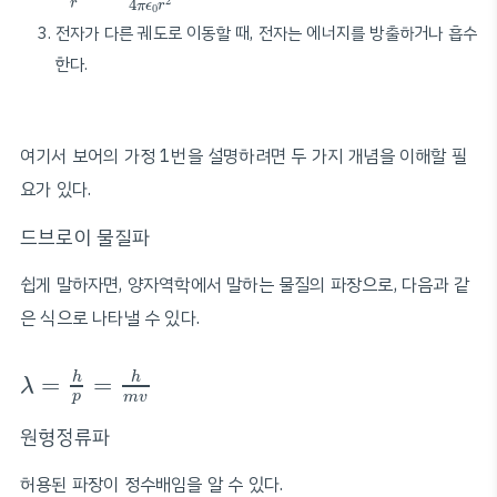
2
r
4
π
ϵ
r
0
전자가 다른 궤도로 이동할 때, 전자는 에너지를 방출하거나 흡수
한다.
여기서 보어의 가정 1번을 설명하려면 두 가지 개념을 이해할 필
요가 있다.
드브로이 물질파
쉽게 말하자면, 양자역학에서 말하는 물질의 파장으로, 다음과 같
은 식으로 나타낼 수 있다.
λ
=
h
p
=
h
m
v
h
h
=
=
λ
p
m
v
원형정류파
허용된 파장이 정수배임을 알 수 있다.