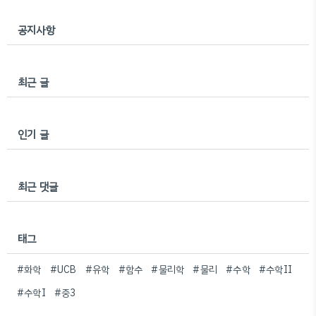
공지사항
최근 글
인기 글
최근 댓글
태그
#화학
#UCB
#유학
#함수
#물리학
#물리
#수학
#수학II
#수학I
#중3