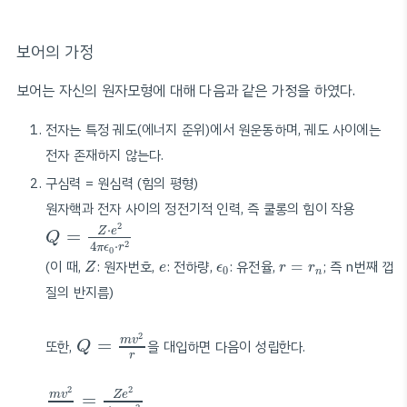
보어의 가정
보어는 자신의 원자모형에 대해 다음과 같은 가정을 하였다.
전자는 특정 궤도(에너지 준위)에서 원운동하며, 궤도 사이에는
전자 존재하지 않는다.
구심력 = 원심력 (힘의 평형)
원자핵과 전자 사이의 정전기적 인력, 즉 쿨롱의 힘이 작용
Q
=
Z
⋅
e
2
4
π
ϵ
0
⋅
r
2
2
⋅
Z
e
=
Q
2
4
⋅
π
ϵ
r
0
Z
e
ϵ
0
r
=
r
n
(이 때,
: 원자번호,
: 전하량,
: 유전율,
=
; 즉 n번째 껍
Z
e
ϵ
r
r
0
n
질의 반지름)
Q
=
m
v
2
r
2
m
v
=
또한,
을 대입하면 다음이 성립한다.
Q
r
m
v
2
r
=
Z
e
2
4
π
ϵ
0
r
2
2
2
m
v
Z
e
=