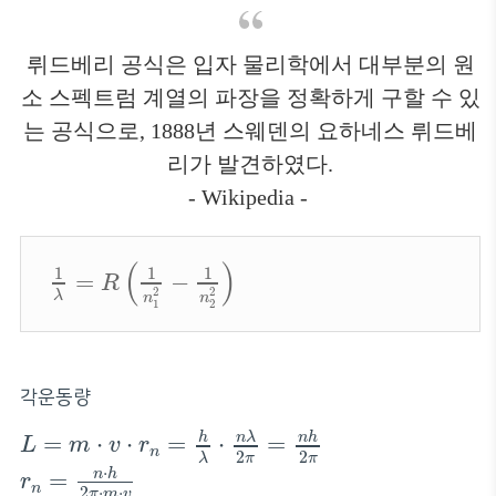
뤼드베리 공식은 입자 물리학에서 대부분의 원
소 스펙트럼 계열의 파장을 정확하게 구할 수 있
는 공식으로, 1888년 스웨덴의 요하네스 뤼드베
리가 발견하였다.
- Wikipedia -
1
λ
=
R
(
1
n
1
2
−
1
n
2
2
)
(
)
1
1
1
=
−
R
2
2
λ
n
n
1
2
각운동량
L
=
m
⋅
v
⋅
r
n
=
h
λ
⋅
n
λ
2
π
=
n
h
2
π
n
λ
h
n
h
=
⋅
⋅
=
⋅
=
L
m
v
r
n
2
2
r
n
=
n
⋅
h
2
π
⋅
m
⋅
v
π
π
λ
⋅
n
h
=
r
n
2
⋅
⋅
π
m
v