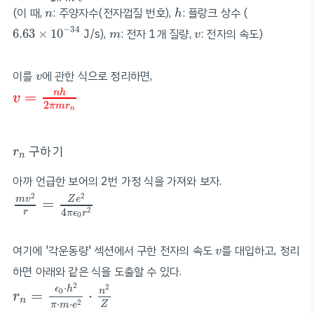
h
n
(이 때,
: 주양자수(전자껍질 번호),
: 플랑크 상수 (
n
h
6.63
×
10
−
34
m
v
−
34
6.63
×
10
J/s),
: 전자 1개 질량,
: 전자의 속도)
m
v
v
이를
에 관한 식으로 정리하면,
v
v
=
n
h
2
π
m
r
n
n
h
=
v
2
π
m
r
n
r
n
구하기
r
n
아까 언급한 보어의 2번 가정 식을 가져와 보자.
m
v
2
r
=
Z
e
2
4
π
ϵ
0
r
2
2
2
m
v
Z
e
=
2
4
r
π
ϵ
r
0
v
여기에 '각운동량' 섹션에서 구한 전자의 속도
를 대입하고, 정리
v
하면 아래와 같은 식을 도출할 수 있다.
r
n
=
ϵ
0
⋅
h
2
π
⋅
m
⋅
e
2
⋅
n
2
Z
2
⋅
2
ϵ
h
n
0
=
⋅
r
n
2
⋅
⋅
Z
π
m
e