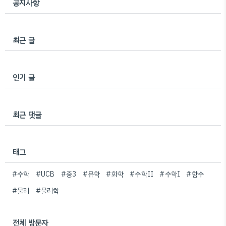
공지사항
최근 글
인기 글
최근 댓글
태그
#수학
#UCB
#중3
#유학
#화학
#수학II
#수학I
#함수
#물리
#물리학
전체 방문자