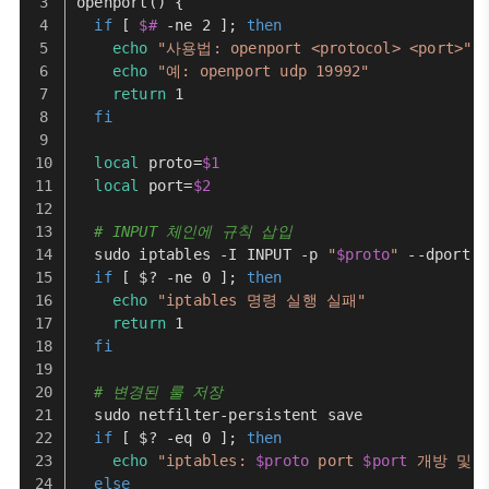
openport
() {
if
 [ 
$#
 -ne 2 ]; 
then
echo
"사용법: openport <protocol> <port>"
echo
"예: openport udp 19992"
return
 1
fi
local
 proto=
$1
local
 port=
$2
# INPUT 체인에 규칙 삽입
  sudo iptables -I INPUT -p 
"
$proto
"
 --dport 
"
if
 [ $? -ne 0 ]; 
then
echo
"iptables 명령 실행 실패"
return
 1
fi
# 변경된 룰 저장
  sudo netfilter-persistent save
if
 [ $? -eq 0 ]; 
then
echo
"iptables: 
$proto
 port 
$port
 개방 및 
else