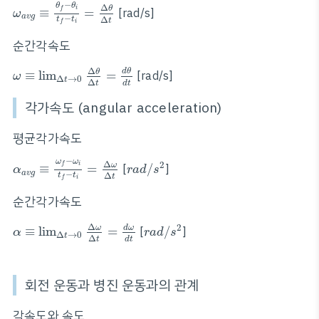
ω
a
v
g
≡
θ
f
−
θ
i
t
f
−
t
i
=
Δ
θ
Δ
t
−
θ
θ
Δ
i
θ
f
≡
=
[rad/s]
ω
a
v
g
−
Δ
t
t
t
i
f
순간각속도
ω
≡
lim
Δ
t
→
0
Δ
θ
Δ
t
=
d
θ
d
t
Δ
d
θ
θ
≡
lim
=
[rad/s]
ω
Δ
→
0
t
Δ
d
t
t
각가속도 (angular acceleration)
평균각가속도
α
a
v
g
≡
ω
f
−
ω
i
t
f
−
t
i
=
Δ
ω
Δ
t
r
a
d
/
s
2
−
ω
ω
Δ
2
i
f
ω
≡
=
[
/
]
α
r
a
d
s
a
v
g
−
Δ
t
t
t
i
f
순간각가속도
α
≡
lim
Δ
t
→
0
Δ
ω
Δ
t
=
d
ω
d
t
r
a
d
/
s
2
Δ
2
d
ω
ω
≡
lim
=
[
/
]
α
r
a
d
s
Δ
→
0
t
Δ
d
t
t
회전 운동과 병진 운동과의 관계
각속도와 속도