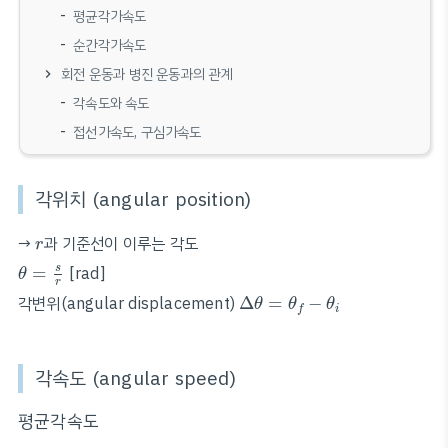
평균각가속도
순간각가속도
회전 운동과 병진 운동과의 관계
각속도와 속도
접선가속도, 구심가속도
각위치 (angular position)
r
→
과 기준선이 이루는 각도
r
θ
=
s
r
s
=
[rad]
θ
r
Δ
θ
=
θ
f
−
θ
i
각변위(angular displacement)
Δ
=
−
θ
θ
θ
i
f
각속도 (angular speed)
평균각속도