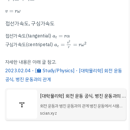
v
=
r
ω
=
v
r
ω
접선가속도, 구심가속도
a
t
=
r
α
접선가속도(tangential)
=
a
r
α
t
a
c
=
v
2
r
=
r
ω
2
2
2
v
구심가속도(centripetal)
=
=
a
r
ω
c
r
자세한 내용은 아래 글 참고.
2023.02.04 - [🏫 Study/Physics] - [대학물리학] 회전 운동
공식, 병진 운동과의 관계
[대학물리학] 회전 운동 공식, 병진 운동과의 관계
회전 운동과 병진 운동과의 관계 병진 운동에서 사용되
는 운동 공식을 회전 운동에서도 유사하게 적용할 수
scian.xyz
있다. 간단하게 생각하면, 병진 운동과 회전 운동은 아
래처럼 대응된다고 생각해 볼