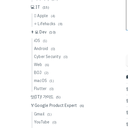
💻 IT
(15)
 Apple
(4)
⭐️ Lifehacks
(8)
👨‍💻 Dev
(10)
iOS
(1)
Android
(0)
Cyber Security
(0)
Web
(6)
BOJ
(2)
macOS
(1)
Flutter
(0)
잇(IT)! 가이드
(5)
🏅Google Product Expert
(6)
Gmail
(1)
YouTube
(0)