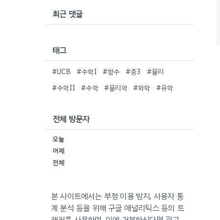
최근 댓글
태그
#UCB
#수학I
#함수
#중3
#물리
#수학II
#수학
#물리학
#화학
#유학
전체 방문자
오늘
어제
전체
본 사이트에서는 부정 이용 방지, 사용자 통
계 분석 등을 위해 구글 애널리틱스 등의 트