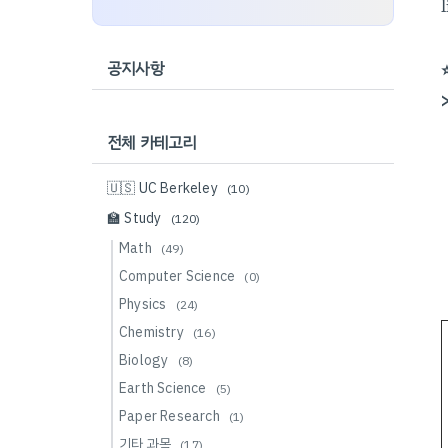
공지사항
전체 카테고리
🇺🇸 UC Berkeley
(10)
🏫 Study
(120)
Math
(49)
Computer Science
(0)
Physics
(24)
Chemistry
(16)
Biology
(8)
Earth Science
(5)
Paper Research
(1)
기타 과목
(17)