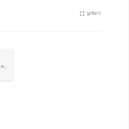
fullscreen
넓게보기
 수렴
까워질