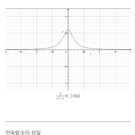
3
x
2
+
1
3
의 그래프
2
+
1
x
연속함수의 성질