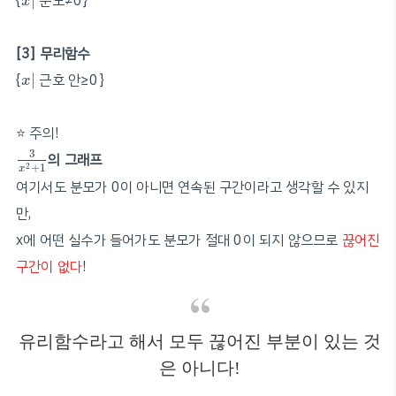
{
∣
분모≠0}
x
[3] 무리함수
x
∣
{
∣
근호 안≥0}
x
⭐️ 주의!
3
x
2
+
1
3
의 그래프
+
1
2
x
여기서도 분모가 0이 아니면 연속된 구간이라고 생각할 수 있지
만,
x에 어떤 실수가 들어가도 분모가 절대 0이 되지 않으므로
끊어진
구간이 없다
!
유리함수라고 해서 모두 끊어진 부분이 있는 것
은 아니다!