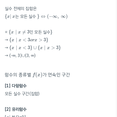
실수 전체의 집합은
{
x
∣
}
⇔
(
−
∞
,
∞
)
x
{
∣
는 모든 실수
}
⇔
(
−
∞
,
∞
)
x
x
{
x
∣
x
≠
3
}
⭐️
{
∣
≠
3
인 모든 실수
}
x
x
{
x
∣
x
<
3
o
r
x
>
3
}
→
{
∣
<
3
>
3
}
x
x
o
r
x
{
x
∣
x
<
3
}
∪
{
x
∣
x
>
3
}
→
{
∣
<
3
}
∪
{
∣
>
3
}
x
x
x
x
∪
→ (-∞, 3)
∪
(3, ∞)
f
(
x
)
함수의 종류별
가 연속인 구간
(
)
f
x
[1] 다항함수
모든 실수 구간(집합)
[2] 유리함수
x
∣