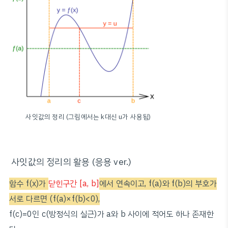
사잇값의 정리 (그림에서는 k대신 u가 사용됨)
사잇값의 정리의 활용 (응용 ver.)
함수 f(x)가
닫힌구간 [a, b]
에서 연속이고, f(a)와 f(b)의 부호가
서로 다르면 (f(a)×f(b)<0),
f(c)=0인 c(방정식의 실근)가 a와 b 사이에 적어도 하나 존재한