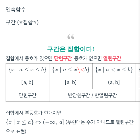
연속함수
구간 (⭐️집합⭐️)
구간은 집합이다!
집합에서 등호가 있으면
닫힌구간
, 등호가 없으면
열린구간
{
x
∣
a
≤
x
≤
b
}
{
x
∣
a
≤
x
\<
b
}
{
x
∣
a
<
x
≤
b
}
{
∣
≤
≤
}
{
∣
≤
\<
}
{
∣
<
≤
}
x
a
x
b
x
a
x
b
x
a
x
b
[a, b]
[a, b)
(a, b]
닫힌구간
반닫힌구간 / 반열린구간
집합에서 부등호가 한개이면,
{
x
∣
x
≤
a
}
⇔
(
−
∞
,
a
]
{
∣
≤
}
⇔
(
−
∞
,
]
(무한대는 수가 아니므로 열린구간
x
x
a
a
으로 표현)