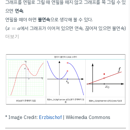
그래프를 연필로 그릴 때 연필을 떼지 않고 그래프를 쭉 그릴 수 있
으면
연속
,
연필을 떼야 하면
불연속
으로 생각해 볼 수 있다.
x
=
a
(
=
에서 그래프가 이어져 있으면 연속, 끊어져 있으면 불연속)
x
a
더보기
* Image Credit:
Erzbischof
| Wikimedia Commons