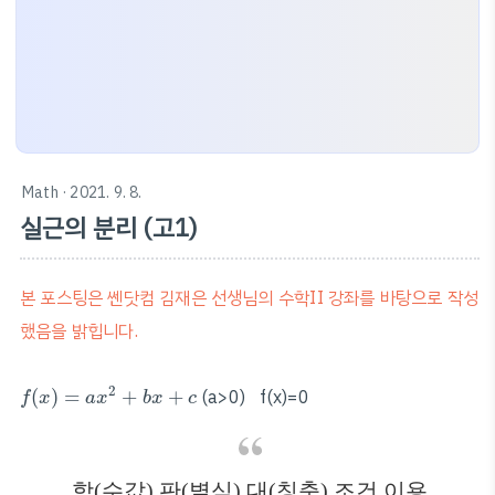
Math
· 2021. 9. 8.
실근의 분리 (고1)
본 포스팅은 쎈닷컴 김재은 선생님의 수학II 강좌를 바탕으로 작성
했음을 밝힙니다.
f
(
x
)
=
a
x
2
+
b
x
+
c
2
(
)
=
+
+
(a>0) f(x)=0
f
x
a
x
b
x
c
함(수값),판(별식),대(칭축) 조건 이용