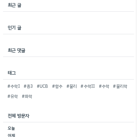
최근 글
인기 글
최근 댓글
태그
#수학I
#중3
#UCB
#함수
#물리
#수학II
#수학
#물리학
#유학
#화학
전체 방문자
오늘
어제