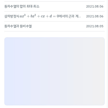
등차수열의 합의 최대·최소
2021.08.06
a
x
3
+
b
x
2
+
c
x
+
d
=
0
3
2
삼차방정식
+
+
+
=
0
에서의 근과 계수의 관계
2021.08.06
a
x
b
x
c
x
d
등차수열과 등비수열
2021.08.05