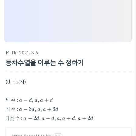
Math
· 2021. 8. 6.
등차수열을 이루는 수 정하기
(d는 공차)
a
−
d
,
a
,
a
+
d
세 수 :
−
,
,
+
a
d
a
a
d
a
−
3
d
,
a
,
a
+
3
d
네 수 :
−
3
,
,
+
3
a
d
a
a
d
a
−
2
d
,
a
−
d
,
a
,
a
+
d
,
a
+
2
d
다섯 수 :
−
2
,
−
,
,
+
,
+
2
a
d
a
d
a
a
d
a
d