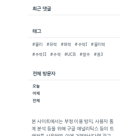
최근 댓글
태그
#물리
#유학
#화학
#수학I
#물리학
#수학II
#수학
#UCB
#함수
#중3
전체 방문자
오늘
어제
전체
본 사이트에서는 부정 이용 방지, 사용자 통
계 분석 등을 위해 구글 애널리틱스 등의 트