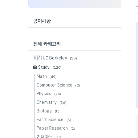
공지사항
전체 카테고리
🇺🇸 UC Berkeley
(10)
🏫 Study
(120)
Math
(49)
Computer Science
(0)
Physics
(24)
Chemistry
(16)
Biology
(8)
Earth Science
(5)
Paper Research
(1)
기타 과목
(17)