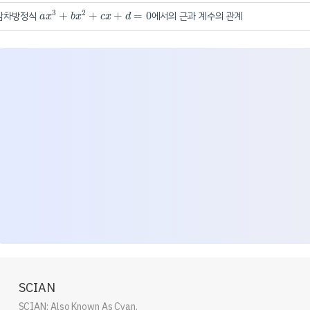
a
x
3
+
b
x
2
+
c
x
+
d
=
0
3
2
삼차방정식
+
+
+
=
0
에서의 근과 계수의 관계
a
x
b
x
c
x
d
SCIAN
SCIAN; Also Known As Cyan.