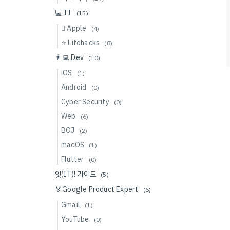
💻 IT
(15)
 Apple
(4)
⭐️ Lifehacks
(8)
👨‍💻 Dev
(10)
iOS
(1)
Android
(0)
Cyber Security
(0)
Web
(6)
BOJ
(2)
macOS
(1)
Flutter
(0)
잇(IT)! 가이드
(5)
🏅Google Product Expert
(6)
Gmail
(1)
YouTube
(0)