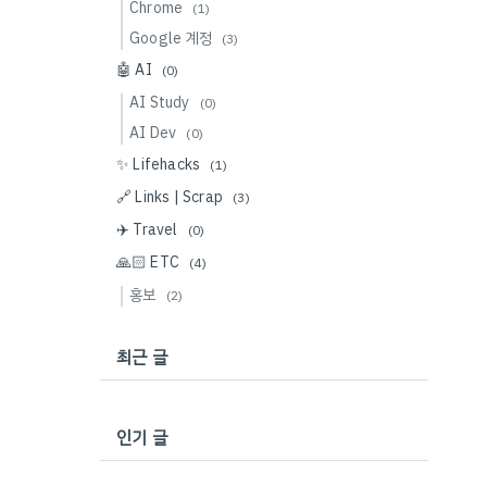
Chrome
(1)
Google 계정
(3)
🤖 AI
(0)
AI Study
(0)
AI Dev
(0)
✨ Lifehacks
(1)
🔗 Links | Scrap
(3)
✈️ Travel
(0)
🙏🏻 ETC
(4)
홍보
(2)
최근 글
인기 글