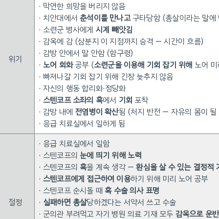
· 막연한 희망을 버리지 않음
· 치안대에서
춘석이를 만나고
구타당함 (총살이라는 말에 
· 소련군 병사에게
시계 빼앗김
· 감옥에 감 (삼분지 이 지점까지 승격 — 시간이 흐름)
· 감방 안에서 말 안함 (함구령)
위기
·
노어 회화
공부 (
소련군을 이용해 기회 잡기 위해
노어 미
· 빠져나갈 기회 잡기 위해 긴장 늦추지 않음
· 자신의 행동 합리화·정당화
·
스텐코프 소좌의 혹
에서
기회
포착
· 감방 내에
전염병이 확산
됨 (처지 반전 — 자유의 몸이 될
· 응급 치료실에서 일하게 됨
· 응급 치료실에서 일함
· 스텐코프의
눈에 띄기 위해 노력
· 스텐코프의
혹
을 계속 생각 —
환심을 살 수 있는 결정적 
·
스텐코프에게 접근하여 이용
하기 위해 미리 노어 공부
· 스텐코프 순시돌 때
혹 수술 의사 표명
절정
·
실패하면 총살
당하겠다는 서약서 쓰고 수술
· 군의관 부려먹고 자기 병원 의료 기재 모두
감옥으로 운