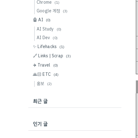
Chrome
(1)
Google 계정
(3)
🤖 AI
(0)
AI Study
(0)
AI Dev
(0)
✨ Lifehacks
(1)
🔗 Links | Scrap
(3)
✈️ Travel
(0)
🙏🏻 ETC
(4)
홍보
(2)
최근 글
인기 글