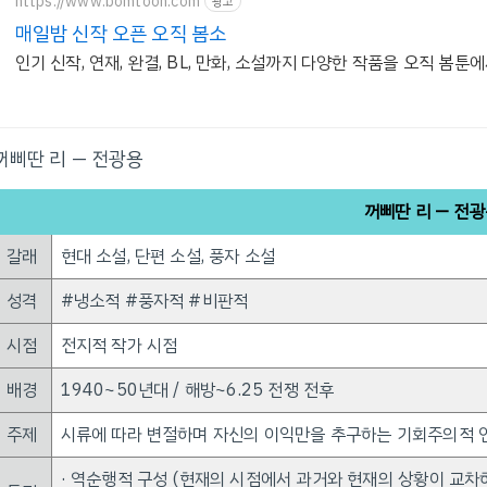
https://www.bomtoon.com
광고
매일밤 신작 오픈 오직 봄소
인기 신작, 연재, 완결, BL, 만화, 소설까지 다양한 작품을 오직 봄툰
꺼삐딴 리 — 전광용
꺼삐딴 리 — 전
갈래
현대 소설, 단편 소설, 풍자 소설
성격
#냉소적 #풍자적 #비판적
시점
전지적 작가 시점
배경
1940~50년대 / 해방~6.25 전쟁 전후
주제
시류에 따라 변절하며 자신의 이익만을 추구하는 기회주의적 
· 역순행적 구성 (현재의 시점에서 과거와 현재의 상황이 교차