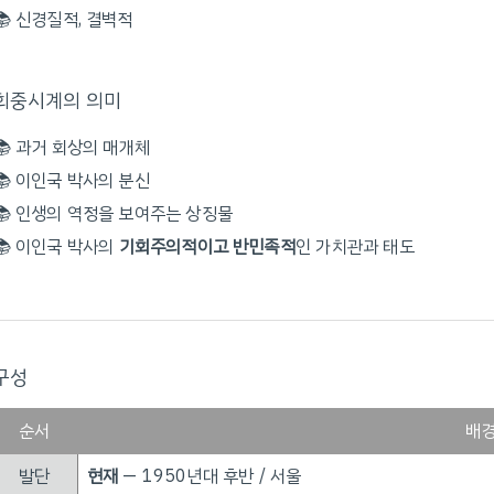
📚 신경질적, 결벽적
회중시계의 의미
📚 과거 회상의 매개체
📚 이인국 박사의 분신
📚 인생의 역정을 보여주는 상징물
📚 이인국 박사의
기회주의적이고 반민족적
인 가치관과 태도
구성
순서
배
발단
현재
— 1950년대 후반 / 서울