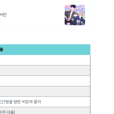
에서만
광용
인간형을 향한 비판과 풍자
하여 서술)