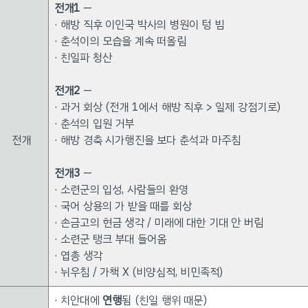
전개1
—
· 해방 직후 이인국 박사의 병원이 텅 빔
· 춘석이의 모습을 계속 떠올림
· 친일파 청산
전개2
—
· 과거 회상 (전개 1에서 해방 직후 > 일제 강점기로)
· 춘석의 입원 거부
전개
· 해방 경축 시가행진을 보다 춘석과 마주침
전개3
—
· 소련군의 입성, 사람들의 환영
· 국어 상용의 가 받을 때를 회상
· 손금고의 현금 생각 / 미래에 대한 기대 안 버림
· 소련군 탱크 부대 들어옴
· 엽총 생각
· 뉘우침 / 가책 X (비양심적, 비민족적)
· 치안대에
연행
됨 (친일 행위 때문)