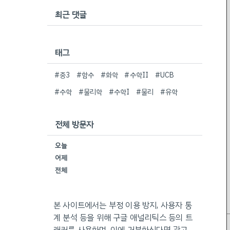
최근 댓글
태그
#중3
#함수
#화학
#수학II
#UCB
#수학
#물리학
#수학I
#물리
#유학
전체 방문자
오늘
어제
전체
본 사이트에서는 부정 이용 방지, 사용자 통
계 분석 등을 위해 구글 애널리틱스 등의 트