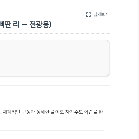
fullscreen
넓게보기
꺼삐딴 리 — 전광용)
요. 체계적인 구성과 상세한 풀이로 자기주도 학습을 완