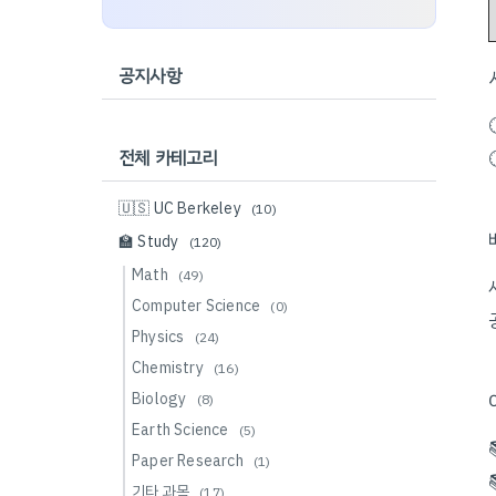
공지사항
전체 카테고리
🇺🇸 UC Berkeley
(10)
🏫 Study
(120)
Math
(49)
Computer Science
(0)
Physics
(24)
Chemistry
(16)
Biology
(8)
Earth Science
(5)
Paper Research
(1)
기타 과목
(17)