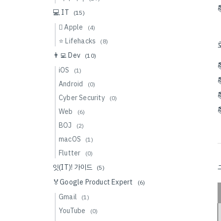
💻 IT
(15)
 Apple
(4)
⭐️ Lifehacks
(8)
👨‍💻 Dev
(10)
iOS
(1)
Android
(0)
Cyber Security
(0)
Web
(6)
BOJ
(2)
macOS
(1)
Flutter
(0)
잇(IT)! 가이드
(5)
🏅Google Product Expert
(6)
Gmail
(1)
YouTube
(0)