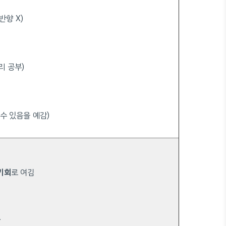
반향 X)
리 공부)
 수 있음을 예감)
기회
로 여김
반