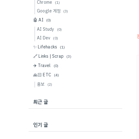
Chrome
(1)
Google 계정
(3)
🤖 AI
(0)
AI Study
(0)
AI Dev
(0)
✨ Lifehacks
(1)
🔗 Links | Scrap
(3)
✈️ Travel
(0)
🙏🏻 ETC
(4)
홍보
(2)
최근 글
인기 글