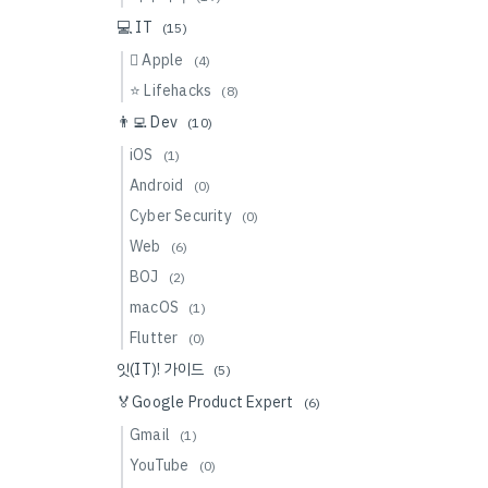
💻 IT
(15)
 Apple
(4)
⭐️ Lifehacks
(8)
👨‍💻 Dev
(10)
iOS
(1)
Android
(0)
Cyber Security
(0)
Web
(6)
BOJ
(2)
macOS
(1)
Flutter
(0)
잇(IT)! 가이드
(5)
🏅Google Product Expert
(6)
Gmail
(1)
YouTube
(0)