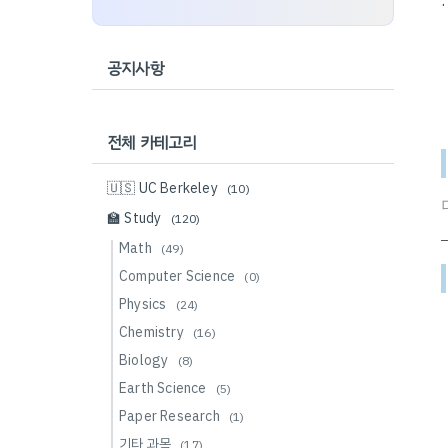
공지사항
전체 카테고리
🇺🇸 UC Berkeley
(10)
🏫 Study
(120)
Math
(49)
Computer Science
(0)
Physics
(24)
Chemistry
(16)
Biology
(8)
Earth Science
(5)
Paper Research
(1)
기타 과목
(17)