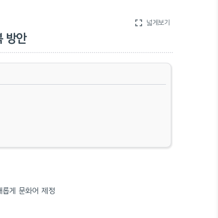
fullscreen
넓게보기
복 방안
 새롭게 문화어 제정