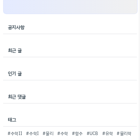
공지사항
최근 글
인기 글
최근 댓글
태그
#수학II
#수학I
#물리
#수학
#함수
#UCB
#유학
#물리학