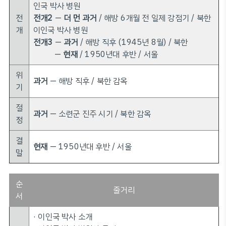
인국 박사 병원
전
전개2
—
더 먼 과거
/ 해방 6개월 전 일제 강점기 / 북한
개
이인국 박사 병원
전개3
—
과거
/ 해방 직후 (1945년 8월) / 북한
—
현재
/ 1950년대 후반 / 서울
위
과거
— 해방 직후 / 북한 감옥
기
절
과거
— 소련군 진주 시기 / 북한 감옥
정
결
현재
— 1950년대 후반 / 서울
말
순
줄거리
서
· 이인국 박사 소개