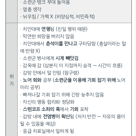
· 소련군 탱크 부대 들어옴
· 엽총 생각
· 뉘우침 / 가책 X (비양심적, 비민족적)
· 치안대에
연행
됨 (친일 행위 때문)
· 막연한 희망을 버리지 않음
· 치안대에서
춘석이를 만나고
구타당함 (총살이라는 말
에 반향 X)
· 소련군 병사에게
시계 빼앗김
· 감옥에 감 (삼분지 이 지점까지 승격 — 시간이 흐름)
· 감방 안에서 말 안함 (함구령)
위
·
노어 회화
공부 (
소련군을 이용해 기회 잡기 위해
노어
기
미리 공부)
· 빠져나갈 기회 잡기 위해 긴장 늦추지 않음
· 자신의 행동 합리화·정당화
·
스텐코프 소좌의 혹
에서
기회
포착
· 감방 내에
전염병이 확산
됨 (처지 반전 — 자유의 몸이
될 수 있음을 예감)
· 응급 치료실에서 일하게 됨