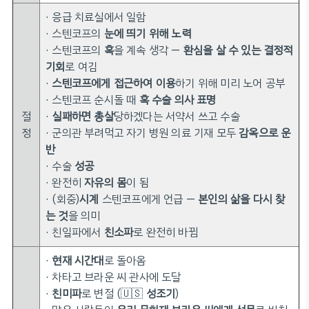
· 응급 치료실에서 일함
· 스텐코프의
눈에 띄기 위해 노력
· 스텐코프의
혹
을 계속 생각 —
환심을 살 수 있는 결정적
기회
로 여김
·
스텐코프에게 접근하여 이용
하기 위해 미리 노어 공부
· 스텐코프 순시돌 때
혹 수술 의사 표명
절
·
실패하면 총살
당하겠다는 서약서 쓰고 수술
정
· 군의관 부려먹고 자기 병원 의료 기재 모두
감옥으로 운
반
· 수술
성공
· 완전히
자유의 몸
이 됨
· (회중)
시계
스텐코프에게 언급 —
본인의 삶을 다시 찾
는 것
을 의미
· 친일파에서
친소파
로 완전히 바뀜
·
현재 시간대
로 돌아옴
· 차타고 브라운 씨 관사에 도달
·
친미파
로 변절 (🇺🇸
성조기
)