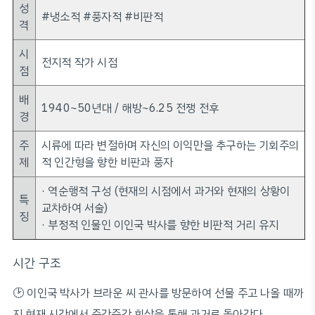
성
#냉소적 #풍자적 #비판적
격
시
전지적 작가 시점
점
배
1940~50년대 / 해방~6.25 전쟁 전후
경
주
시류에 따라 변절하며 자신의 이익만을 추구하는 기회주의
제
적 인간형을 향한 비판과 풍자
· 역순행적 구성 (현재의 시점에서 과거와 현재의 상황이
특
교차하여 서술)
징
· 부정적 인물인 이인국 박사를 향한 비판적 거리 유지
시간 구조
🕑 이인국 박사가 브라운 씨 관사를 방문하여 선물 주고 나올 때까
지 현재 시간에서 중간중간 회상을 통해 과거로 돌아간다.