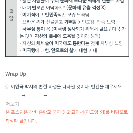
· 많은 사람들이
우리 문화재 브라운 씨에게 선물
로 바침
· 내꺼
별로
면 어떡하지? (
문화재 유출 걱정 X
)
결
·
이기적
이고
반민족
적인 모습 드러남
말
· 브라운 씨가 선물받고
기뻐함
> 안도감, 만족 느낌
·
국무성 통지
옴 (
미국행 성사
되기 위해서 필요 / 미국 가
는 것이
자신의 출세에 도움
될 것이라 생각)
· 자신의
처세술이 미국에도 통한다
는 것에 자부심 느낌
·
미국행
에 대한,
앞으로의 삶
에 대한 기대
Wrap Up
Q. 이인국 박사의 변절 과정을 나타낸 것이다. 빈칸을 채우시오.
_____ → _____ → _____
더보기
본 포스팅은 창비 중학교 국어 3-2 교과서(이도영 외)를 바탕으로
작성된 글입니다.