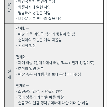
· 이인국 박사 병원의 특징
발
· 회중시계에 얽힌 사연
단
· 월남해서 병원을 차림
· 브라운 씨를 만나러 집을 나섬
전개1
—
· 해방 직후 이인국 박사의 병원이 텅 빔
· 춘석이의 모습을 계속 떠올림
· 친일파 청산
전개2
—
· 과거 회상 (전개 1에서 해방 직후 > 일제 강점기로)
· 춘석의 입원 거부
전
· 해방 경축 시가행진을 보다 춘석과 마주침
개
전개3
—
· 소련군의 입성, 사람들의 환영
· 국어 상용의 가 받을 때를 회상
· 손금고의 현금 생각 / 미래에 대한 기대 안 버림