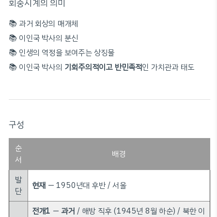
회중시계의 의미
📚 과거 회상의 매개체
📚 이인국 박사의 분신
📚 인생의 역정을 보여주는 상징물
📚 이인국 박사의
기회주의적이고 반민족적
인 가치관과 태도
구성
순
배경
서
발
현재
— 1950년대 후반 / 서울
단
전개1
—
과거
/ 해방 직후 (1945년 8월 하순) / 북한 이