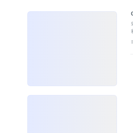
format_li
터