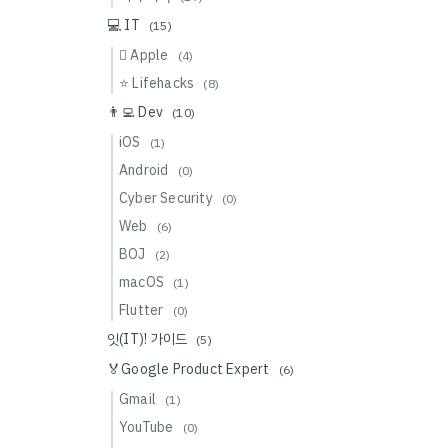
💻 IT
(15)
 Apple
(4)
⭐️ Lifehacks
(8)
👨‍💻 Dev
(10)
iOS
(1)
Android
(0)
Cyber Security
(0)
Web
(6)
BOJ
(2)
macOS
(1)
Flutter
(0)
잇(IT)! 가이드
(5)
🏅Google Product Expert
(6)
Gmail
(1)
YouTube
(0)