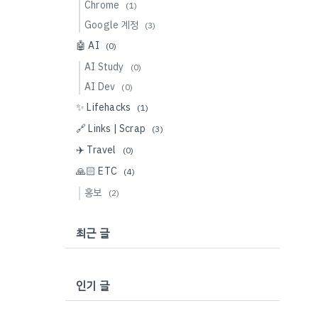
Chrome
(1)
Google 계정
(3)
🤖 AI
(0)
AI Study
(0)
AI Dev
(0)
✨ Lifehacks
(1)
🔗 Links | Scrap
(3)
✈️ Travel
(0)
🙏🏻 ETC
(4)
홍보
(2)
최근 글
인기 글