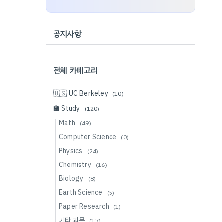
공지사항
전체 카테고리
🇺🇸 UC Berkeley
(10)
🏫 Study
(120)
Math
(49)
Computer Science
(0)
Physics
(24)
Chemistry
(16)
Biology
(8)
Earth Science
(5)
Paper Research
(1)
기타 과목
(17)