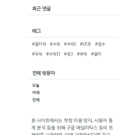
최근 댓글
태그
#물리학
#수학
#수학I
#UCB
#함수
#유학
#수학II
#중3
#화학
#물리
전체 방문자
오늘
어제
전체
본 사이트에서는 부정 이용 방지, 사용자 통
계 분석 등을 위해 구글 애널리틱스 등의 트