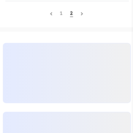
wddy0206.tistory.com/454 포토샵 레이어별로 따로 저장하기 || 각각 레
이어 저장 | 개별로 저장 || Export Layers To Files 현재 2020년 12월에
1
2
navigate_before
navigate_next
업데이트 되어있는 포토샵 2021버젼을 사용중입니다. 유튜브 영상 소스로 사
용할 마스킹테이프를 ai에서 불러왔다. ai에 널부러져있던 벡터이미지들을 불
러왔고 같은 크기로 대 wddy0206.tistor..