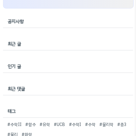
공지사항
최근 글
인기 글
최근 댓글
태그
#수학II
#함수
#유학
#UCB
#수학I
#수학
#물리학
#중3
#물리
#화학