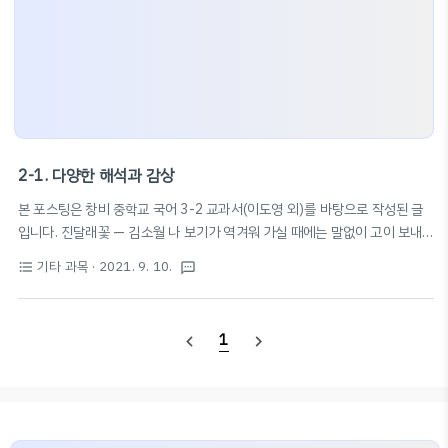
2-1. 다양한 해석과 감상
본 포스팅은 창비 중학교 국어 3-2 교과서(이도영 외)를 바탕으로 작성된 글
입니다. 진달래꽃 — 김소월 나 보기가 역겨워 가실 때에는 말없이 고이 보내
드리오리다 영변에 약산 진달래꽃 아름 따다 가실 길에 뿌리오리다 가시는 걸
기타 과목
· 2021. 9. 10.
format_list_bulleted
textsms
음 걸음 놓인 그 꽃을 사뿐히 즈려 밟고 가시옵소서 나 보기가 역겨워 가실 때
에는 죽어도 아니 눈물 흘리오리다 김소월 시인의 Keyword #향토적 #여성
적 #3음보 #민요적 #서정적 #사랑과_이별 #어떻게_살_것인가? #부드러
1
navigate_before
navigate_next
운_말투 #나긋나긋 📚 '진달래꽃'의 의미 · 영변 약산에 핀 아름다운 꽃 · 화
자의 임에 대한 사랑 · 임에 대한 축복 📚 시의 특징 - 수미상관 구조 (운율 형
성, 시 전체 구조적 안정감) - '-우리다' 반복 → 운율 형성 - 경어체 사용 (높임
말) 비..