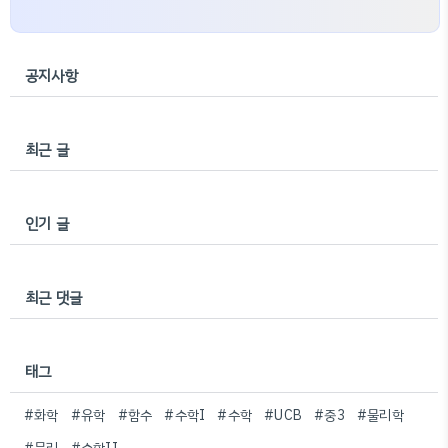
공지사항
최근 글
인기 글
최근 댓글
태그
#화학
#유학
#함수
#수학I
#수학
#UCB
#중3
#물리학