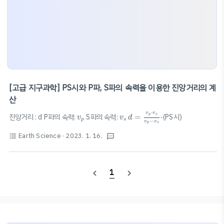
[고급 지구과학] PS시와 P파, S파의 속력을 이용한 진앙거리의 계
산
d
=
v
p
⋅
v
s
v
p
−
v
s
⋅
⋅
v
p
v
s
v
v
p
s
진앙거리 : d P파의 속력:
S파의 속력:
=
⋅
(PS시)
v
v
d
p
s
−
v
v
p
s
Earth Science
· 2023. 1. 16.
format_list_bulleted
textsms
1
navigate_before
navigate_next