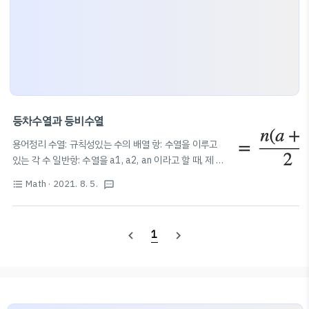
등차수열과 등비수열
용어정리 수열: 규칙성있는 수의 배열 항: 수열을 이루고
있는 각 수 일반항: 수열을 a1, a2, an 이라고 할 때, 제 n
항을 수열의 일반항이라고 한다. (n값만 대입하면 바로 n
Math
· 2021. 8. 5.
format_list_bulleted
textsms
번째 항의 값을 구할 수 있다.) 등차수열 : 첫째항부터 차례
대로 일정한 수를 더하여 만든 수열 공차: 등차수열에서 더
하는 일정한 수 (공통된 차이) 등차수열의 일반항:
a
n
=
a
+
(
n
−
1
)
d
1
navigate_before
navigate_next
=
+
(
−
1
)
(d: 공차) 등차중항: a,b,c가 순서
a
n
a
n
d
대로 등차수열을 이룰 때, b를 a와 c의 등차중항이라고 한
b
=
a
+
c
2
+
a
c
다.
=
(b는 a와 c의 산술평균이다.) 등차수열의
b
2
합 등차수열의 첫째항부터 제n항까지의 합을 Sn이라고 하
면, (가우스가 1부터 100까지 더한 공식 이용)