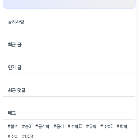
공지사항
최근 글
인기 글
최근 댓글
태그
#함수
#중3
#물리학
#물리
#수학II
#유학
#수학I
#화학
#수학
#UCB