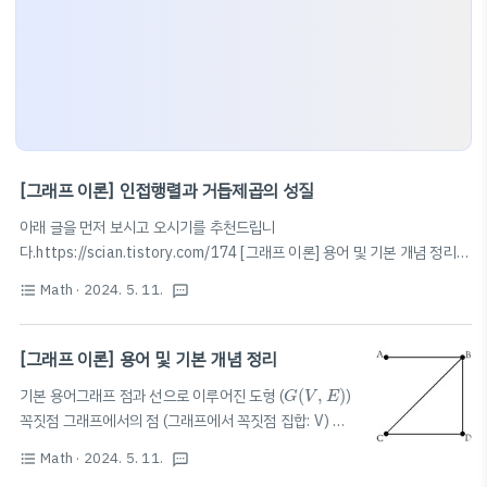
[그래프 이론] 인접행렬과 거듭제곱의 성질
아래 글을 먼저 보시고 오시기를 추천드립니
다.https://scian.tistory.com/174 [그래프 이론] 용어 및 기본 개념 정리기
G
(
V
,
E
)
본 용어그래프 점과 선으로 이루어진 도형 (
(
,
)
) 꼭짓점 그래프에서의
G
V
E
Math
· 2024. 5. 11.
format_list_bulleted
textsms
점 (그래프에서 꼭짓점 집합: V) 변 꼭짓점을 연결한 선 (그래프에서 변 집합:
E) 같은 그래프이다. 꼭짓점의 위치를 바scian.xyz인접행렬어떤 그래프의 두
꼭짓점이 한 변으로 연결되어 있으면 1, 변으로 연결되어 있지 않으면 0으로
[그래프 이론] 용어 및 기본 개념 정리
v
1
,
…
,
v
n
하여 그래프의 두 꼭짓점 사이의 관계를 나타낸 행렬
,
…
,
을 꼭짓점으
v
v
G
(
V
,
E
)
1
n
A
2
G
A
기본 용어그래프 점과 선으로 이루어진 도형 (
(
,
)
)
G
V
E
2
로 갖는 그래프
의 인접행렬을
라 할 때,G의 각 꼭짓점의 차수
의 대각
G
A
A
A
2
v
i
꼭짓점 그래프에서의 점 (그래프에서 꼭짓점 집합: V) 변
2
성분 (
의 차수:
의 i,i 성분)G의 변..
v
A
i
꼭짓점을 연결한 선 (그래프에서 변 집합: E) 같은 그래프
Math
· 2024. 5. 11.
format_list_bulleted
textsms
이다. 꼭짓점의 위치를 바꾸거나 변을 구부리거나 늘이거