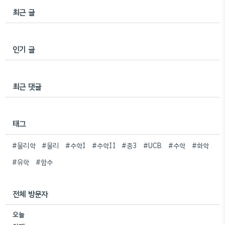
최근 글
인기 글
최근 댓글
태그
#물리학
#물리
#수학I
#수학II
#중3
#UCB
#수학
#화학
#유학
#함수
전체 방문자
오늘