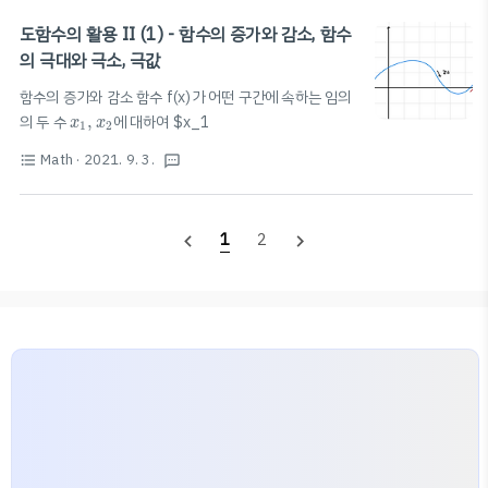
(
)
=
3
+
2
+
f'(x)=0의 실근의 개수가 그래프의 개형&극값
f
x
a
x
b
x
c
f
(
x
)
=
a
x
4
+
b
x
3
+
c
x
2
+
d
x
+
e
4
3
2
에 영향 D: blog.scian.io
(
)
=
+
+
+
+
(a>0)
f
x
a
x
b
x
c
x
d
x
e
도함수의 활용 II (1) - 함수의 증가와 감소, 함수
의 그래프의 개형 f'(x)=0의 실근의 개수가 그래프의 개형&극값에 영향 📚
의 극대와 극소, 극값
f'(x)=0의 실근의 개수 1️⃣ 서로 다른 세 실근 ex) f'(x)=(x-1)(x-2)(x-3) :
함수의 증가와 감소 함수 f(x)가 어떤 구간에 속하는 임의
극댓값 1개, 극솟값 2개 (a>0) / 극댓값 2개..
x
1
,
x
2
의 두 수
,
에 대하여 $x_1
x
x
1
2
Math
· 2021. 9. 3.
format_list_bulleted
textsms
1
2
navigate_before
navigate_next