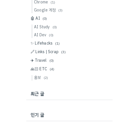
Chrome
(1)
Google 계정
(3)
🤖 AI
(0)
AI Study
(0)
AI Dev
(0)
✨ Lifehacks
(1)
🔗 Links | Scrap
(3)
✈️ Travel
(0)
🙏🏻 ETC
(4)
홍보
(2)
최근 글
인기 글