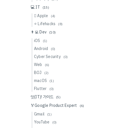
💻 IT
(15)
 Apple
(4)
⭐️ Lifehacks
(8)
👨‍💻 Dev
(10)
iOS
(1)
Android
(0)
Cyber Security
(0)
Web
(6)
BOJ
(2)
macOS
(1)
Flutter
(0)
잇(IT)! 가이드
(5)
🏅Google Product Expert
(6)
Gmail
(1)
YouTube
(0)