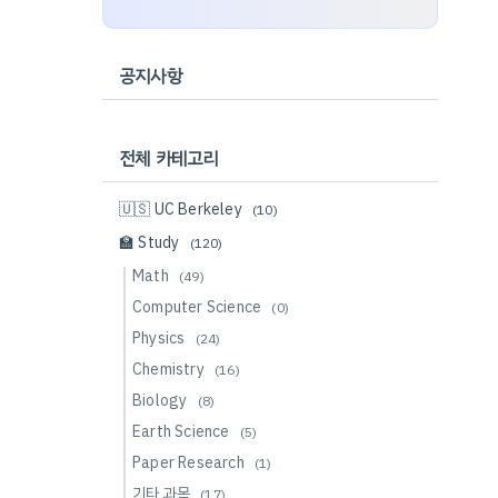
공지사항
전체 카테고리
🇺🇸 UC Berkeley
(10)
🏫 Study
(120)
Math
(49)
Computer Science
(0)
Physics
(24)
Chemistry
(16)
Biology
(8)
Earth Science
(5)
Paper Research
(1)
기타 과목
(17)