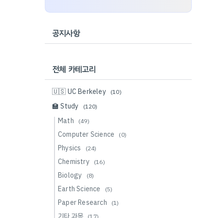
공지사항
전체 카테고리
🇺🇸 UC Berkeley
(10)
🏫 Study
(120)
Math
(49)
Computer Science
(0)
Physics
(24)
Chemistry
(16)
Biology
(8)
Earth Science
(5)
Paper Research
(1)
기타 과목
(17)