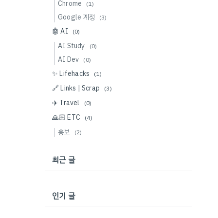
Chrome
(1)
Google 계정
(3)
🤖 AI
(0)
AI Study
(0)
AI Dev
(0)
✨ Lifehacks
(1)
🔗 Links | Scrap
(3)
✈️ Travel
(0)
🙏🏻 ETC
(4)
홍보
(2)
최근 글
인기 글