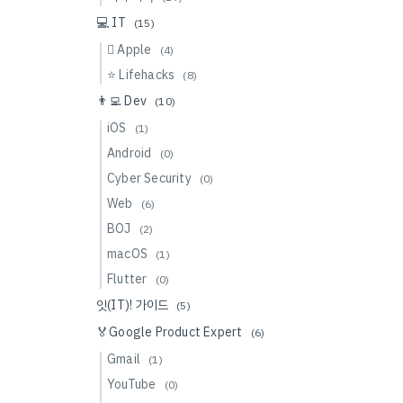
💻 IT
(15)
 Apple
(4)
⭐️ Lifehacks
(8)
👨‍💻 Dev
(10)
iOS
(1)
Android
(0)
Cyber Security
(0)
Web
(6)
BOJ
(2)
macOS
(1)
Flutter
(0)
잇(IT)! 가이드
(5)
🏅Google Product Expert
(6)
Gmail
(1)
YouTube
(0)