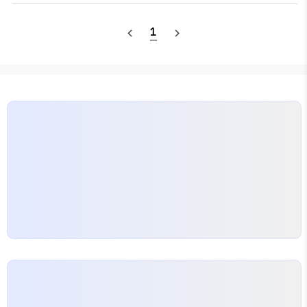
이로 회담 (43') 🇺🇸🇨🇳🇬🇧 : 독립을 최초로 언급 📚
얄타 회담 (45' 2.) 🇺🇸[소련] 🇬🇧 : 소련 in war 📚포
1
navigate_before
navigate_next
츠담 선언 (회담) (45' 7.) : 우리나라 독립 약속 (확실시함)
광복 이후 여운형 — 조선 건국 준비 위원회 결성 (조선 건
국 동맹 기반) 송진우 등 — 민족주의 진영 표방하는 정당
조직 모스크바 3국 외상 회의 (45' 12.) 1️⃣임시정부 수립
2️⃣미·소 공동 위원회 3️⃣최고 5년간 신탁 통치 — 미, 영,
소 3국 외무 장관이 미, 영,..