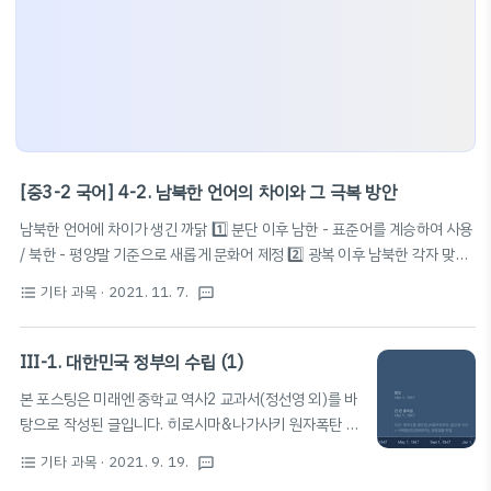
[중3-2 국어] 4-2. 남북한 언어의 차이와 그 극복 방안
남북한 언어에 차이가 생긴 까닭 1️⃣ 분단 이후 남한 - 표준어를 계승하여 사용
/ 북한 - 평양말 기준으로 새롭게 문화어 제정 2️⃣ 광복 이후 남북한 각자 맞춤
법 개정 3️⃣ 국어 순화 또는 말다듬기 사업 따로따로 전개 4️⃣ 남북한 서로 다른
기타 과목
· 2021. 11. 7.
format_list_bulleted
textsms
정치 체제가 들어섬, 서로의 이념과 가치 달라짐 5️⃣ 남한에는 광복 이후 수많
은 외래어 들어와 쓰이고 있음 (남한 지나친 외래어 사용 → 외국어 남용) 남북
한 언어의 차이 극복 📚 '겨레말 큰 사전' 편찬 · 남북한이 서로의 언어 차이를
III-1. 대한민국 정부의 수립 (1)
극복하기 위해 함께 만드는 우리말 사전 · 분단 이후 남북한 언어에서 서로 달
본 포스팅은 미래엔 중학교 역사2 교과서(정선영 외)를 바
라진 단어 단일화, 표제어로 삼고 뜻풀이 공통되게 하는 사전 · 남북한의 서로
탕으로 작성된 글입니다. 히로시마&나가사키 원자폭탄 투
다른 표기법 통일 · 기존 남한과 북한 사전에 담지 못했던 지역어,..
하 ▶ 일본 제2차 세계대전 패배 ▶ 우리나라 광복
기타 과목
· 2021. 9. 19.
format_list_bulleted
textsms
(1945. 8. 15.) 우리나라 광복과 관련된 여러 회담 📚카