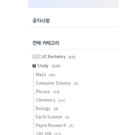
공지사항
전체 카테고리
🇺🇸 UC Berkeley
(10)
🏫 Study
(120)
Math
(49)
Computer Science
(0)
Physics
(24)
Chemistry
(16)
Biology
(8)
Earth Science
(5)
Paper Research
(1)
기타 과목
(17)