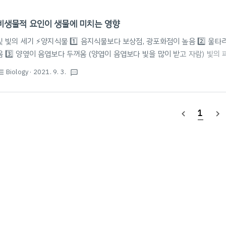
비생물적 요인이 생물에 미치는 영향
빛 빛의 세기 ⚡️양지식물 1️⃣ 음지식물보다 보상점, 광포화점이 높음 2️⃣ 울
움 3️⃣ 양옆이 음엽보다 두꺼움 (양엽이 음엽보다 빛을 많이 받고 자람) 빛의
녹조류 홍조류 갈조류 깊이 얕은 바다 깊은 바다 중간 깊이 사용하는 빛 적색
Biology
· 2021. 9. 3.
st_bulleted
textsms
개화 영향: 암기(밤의 길이) > 명기(낮의 길이) 장일 식물: 임계 암기보다 암기가
물: · 임계 암기보다 암기가 길어지면 개화 (e.g. 국화) · 지속된 암기가 임
을 비추어 보면 개화 X) 📚임계 암기란? 더보기 연속된 암기의 길이에 따라 주
1
navigate_before
navigate_next