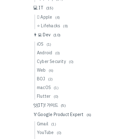
💻 IT
(15)
 Apple
(4)
⭐️ Lifehacks
(8)
👨‍💻 Dev
(10)
iOS
(1)
Android
(0)
Cyber Security
(0)
Web
(6)
BOJ
(2)
macOS
(1)
Flutter
(0)
잇(IT)! 가이드
(5)
🏅Google Product Expert
(6)
Gmail
(1)
YouTube
(0)