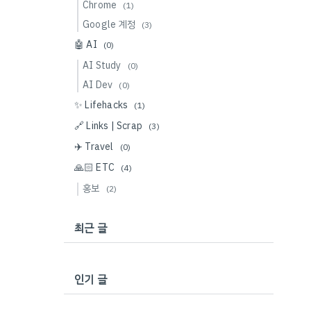
Chrome
(1)
Google 계정
(3)
🤖 AI
(0)
AI Study
(0)
AI Dev
(0)
✨ Lifehacks
(1)
🔗 Links | Scrap
(3)
✈️ Travel
(0)
🙏🏻 ETC
(4)
홍보
(2)
최근 글
인기 글