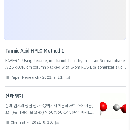
Tannic Acid HPLC Method 1
PAPER 1. Using hexane, methanol-tetrahydrofuran Normal phase
A 25 x 0.46 cm column packed with 5-pm ROSiL (a spherical silica
gel from Alltech-RSL) was used. The solvent employed were (A)
Paper Research
· 2022. 9. 21.
format_list_bulleted
textsms
hexane (Burdick & Jackson Labs.) and (B) methanol-
tetrahydrofuran (75:25) (both from Burdick & Jackson Labs.). To
solvent B, 0.25% of pure citric acid was added. The gradient
산과 염기
used was 80% A and 20% B at 0 min c..
산과 염기의 성질 산 : 수용액에서 이온화하여 수소 이온(
H
+
+
)를 내놓는 물질 ex) 염산, 황산, 질산, 탄산, 아세트산
H
등 신맛이 난다 수소보다 반응성이 큰 금속(철, 마그네슘,
Chemistry
· 2021. 8. 20.
format_list_bulleted
textsms
알루미늄 등)과 반응하면 수소 기체 발생 산 수용액: 전류