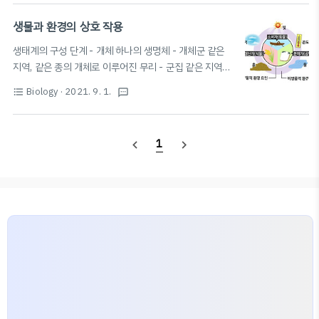
조류 홍조류 갈조류 깊이 얕은 바다 깊은 바다 중간 깊이
사용하는 빛 적색광 청색광 황색광 일조 시간과 식물의 개
생물과 환경의 상호 작용
화 영향: 암기(밤의 길이) > 명기(낮의 길이) 장일 식물: 임
생태계의 구성 단계 - 개체 하나의 생명체 - 개체군 같은
계 암기보다 암기가 짧아지면 개화 (e.g. 붓꽃) 단일 식물:
지역, 같은 종의 개체로 이루어진 무리 - 군집 같은 지역에
· 임계 암기보다 암기가 길어지면 개화 (e.g. 국화) · 지속
서의 모든 개체군의 집합 - 생태계 군집 ↔ 비생물 환경: 끊
된 암기가 임계 암기보다 길어야 개화 (암기 중간에 빛을
Biology
· 2021. 9. 1.
format_list_bulleted
textsms
임없이 영향을 주고받는 통합된 시스템 생태계의 구성 요
비추어 보면 개화 X) 📚임계 암기란? 더보기 연속된 암기
소 - 생물적 요인 생산자, 소비자, 분해자: 생태계 내의 모
의 길이에 따라 주광성 반응이 일어나는 경우, 반응이 ..
든 생물 - 비생물적 요인 물, 공기, 햇빛, 온도 등 모든 (무
1
navigate_before
navigate_next
기) 환경 ▷ 생물에게 생존과 생장에 필요한 물질, 에너지,
생활터전 제공 생태계 구성 요소 간의 관계 작용: 비생물적
요인 → 생물적 요인에 영향 반작용: 생물적 요인 → 비생물
적 요인에 영향 상호작용: 생물적 요인이 서로 영향을 주고
받음 비생물적 요인 → 생물 영향 ⚡️ 빛 - 빛의 세기 & 파장
🌡 온도 💧 물 🪨 토양 🌬 공기 EDITOR: SC..