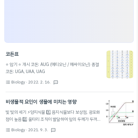
코돈표
⭐️ 암기 ⭐️ 개시 코돈: AUG (메티오닌 / 메싸이오닌) 종결
코돈: UGA, UAA, UAG
Biology
· 2022. 2. 16.
format_list_bulleted
textsms
비생물적 요인이 생물에 미치는 영향
빛 빛의 세기 ⚡️양지식물 1️⃣ 음지식물보다 보상점, 광포화
점이 높음 2️⃣ 울타리 조직이 발달하여 잎의 두께가 두꺼움
3️⃣ 양옆이 음엽보다 두꺼움 (양엽이 음엽보다 빛을 많이
Biology
· 2021. 9. 3.
format_list_bulleted
textsms
받고 자람) 빛의 파장 해조류의 바다 깊이에 따른 서식 녹