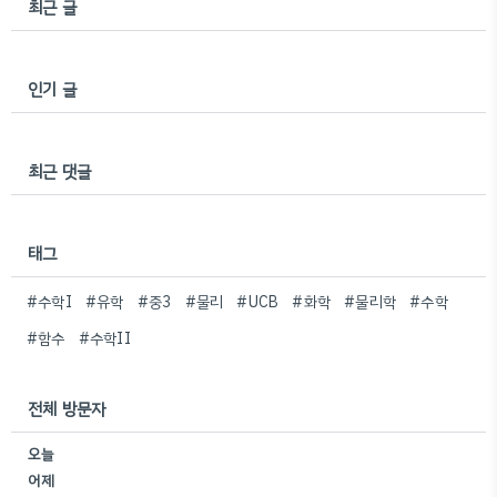
최근 글
인기 글
최근 댓글
태그
#수학I
#유학
#중3
#물리
#UCB
#화학
#물리학
#수학
#함수
#수학II
전체 방문자
오늘
어제