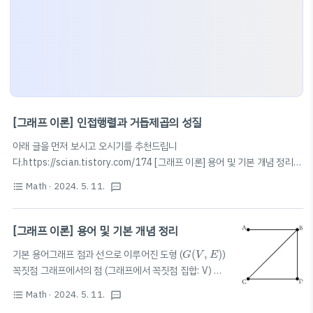
[그래프 이론] 인접행렬과 거듭제곱의 성질
아래 글을 먼저 보시고 오시기를 추천드립니
다.https://scian.tistory.com/174 [그래프 이론] 용어 및 기본 개념 정리기
G
(
V
,
E
)
본 용어그래프 점과 선으로 이루어진 도형 (
(
,
)
) 꼭짓점 그래프에서의
G
V
E
Math
· 2024. 5. 11.
format_list_bulleted
textsms
점 (그래프에서 꼭짓점 집합: V) 변 꼭짓점을 연결한 선 (그래프에서 변 집합:
E) 같은 그래프이다. 꼭짓점의 위치를 바scian.xyz인접행렬어떤 그래프의 두
꼭짓점이 한 변으로 연결되어 있으면 1, 변으로 연결되어 있지 않으면 0으로
[그래프 이론] 용어 및 기본 개념 정리
v
1
,
…
,
v
n
하여 그래프의 두 꼭짓점 사이의 관계를 나타낸 행렬
,
…
,
을 꼭짓점으
v
v
G
(
V
,
E
)
1
n
A
2
G
A
기본 용어그래프 점과 선으로 이루어진 도형 (
(
,
)
)
G
V
E
2
로 갖는 그래프
의 인접행렬을
라 할 때,G의 각 꼭짓점의 차수
의 대각
G
A
A
A
2
v
i
꼭짓점 그래프에서의 점 (그래프에서 꼭짓점 집합: V) 변
2
성분 (
의 차수:
의 i,i 성분)G의 변..
v
A
i
꼭짓점을 연결한 선 (그래프에서 변 집합: E) 같은 그래프
Math
· 2024. 5. 11.
format_list_bulleted
textsms
이다. 꼭짓점의 위치를 바꾸거나 변을 구부리거나 늘이거