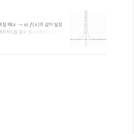
f
(
x
)
x
→
a
워질 때(
→
)
(
)
의 값이 일정
x
a
f
x
f
(
x
)
 여기서 L을 함수
(
)
에서의 극한값
f
x
lim
x
→
a
f
(
x
)
=
L
:
lim
(
)
=
(x가 a로 다
f
x
L
→
x
a
 어느 값으로도 수렴하지 않으면 함수
가까워질 때, ..