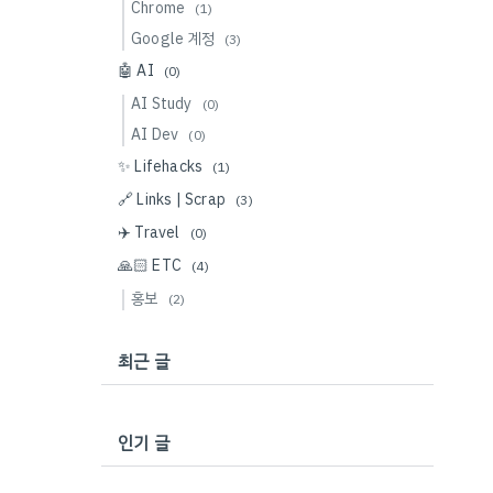
Chrome
(1)
Google 계정
(3)
🤖 AI
(0)
AI Study
(0)
AI Dev
(0)
✨ Lifehacks
(1)
🔗 Links | Scrap
(3)
✈️ Travel
(0)
🙏🏻 ETC
(4)
홍보
(2)
최근 글
인기 글