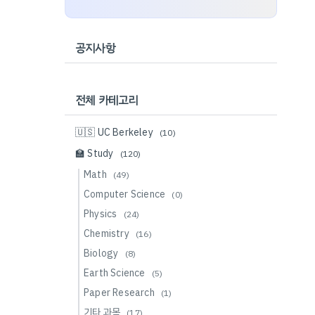
공지사항
전체 카테고리
🇺🇸 UC Berkeley
(10)
🏫 Study
(120)
Math
(49)
Computer Science
(0)
Physics
(24)
Chemistry
(16)
Biology
(8)
Earth Science
(5)
Paper Research
(1)
기타 과목
(17)