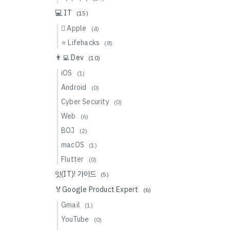
💻 IT
(15)
 Apple
(4)
⭐️ Lifehacks
(8)
👨‍💻 Dev
(10)
iOS
(1)
Android
(0)
Cyber Security
(0)
Web
(6)
BOJ
(2)
macOS
(1)
Flutter
(0)
잇(IT)! 가이드
(5)
🏅Google Product Expert
(6)
Gmail
(1)
YouTube
(0)