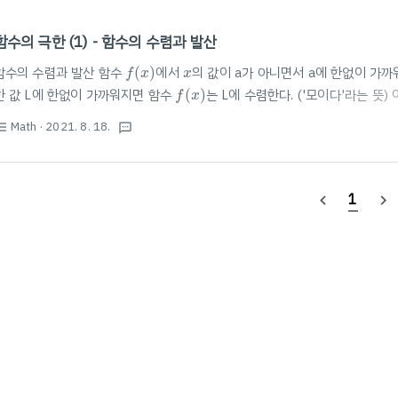
함수의 극한 (1) - 함수의 수렴과 발산
f
(
x
)
x
함수의 수렴과 발산 함수
(
)
에서
의 값이 a가 아니면서 a에 한없이 가까
f
x
x
f
(
x
)
한 값 L에 한없이 가까워지면 함수
(
)
는 L에 수렴한다. ('모이다'라는 뜻)
f
x
f
(
x
)
→
L
x
→
a
or 극한이라고 함. 표현하는 방법:
→
일 때
(
)
→
기호로 나타내기
x
a
f
x
L
Math
· 2021. 8. 18.
st_bulleted
f
(
x
)
textsms
가갈 때 f(x)는 L로 다가간다.) 발산: 수렴하지 않는 모든 경우 (함수
(
)
가
f
x
(
x
)
f
(
x
)
(
)
는 발산한다고 한다.) 함수
(
)
에서 x의 값이 a가 아니면서 a에 한없이 
f
x
f
x
1
navigate_before
navigate_next