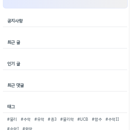
공지사항
최근 글
인기 글
최근 댓글
태그
#물리
#수학
#유학
#중3
#물리학
#UCB
#함수
#수학II
#수학I
#화학