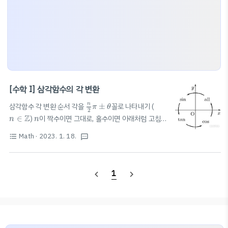
[수학 I] 삼각함수의 각 변환
n
2
π
±
θ
n
삼각함수 각 변환 순서 각을
±
꼴로 나타내기 (
π
θ
2
n
∈
Z
n
Z
∈
)
이 짝수이면 그대로, 홀수이면 아래처럼 고침.
n
n
1
t
a
n
1
sin → cos cos → sin tan → cot (=
) 얼싸탄코(얼싸
Math
· 2023. 1. 18.
t
a
n
format_list_bulleted
textsms
안코; all-sin-tan-cos) 이용해서 각에 해당하는 동경에
서 처음 주어진 삼각함수의 부호 판별 위 그림에서 all:
sin, tan, cos로 생각해서 각각의 사분면에 해당하는 삼각
1
navigate_before
navigate_next
함수가 +, 나머지는 -부호로 판별함.