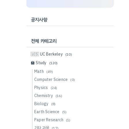
공지사항
전체 카테고리
🇺🇸 UC Berkeley
(10)
🏫 Study
(120)
Math
(49)
Computer Science
(0)
Physics
(24)
Chemistry
(16)
Biology
(8)
Earth Science
(5)
Paper Research
(1)
기타 과목
(17)