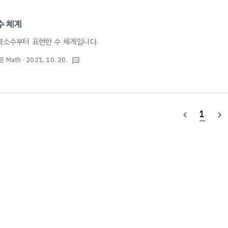
수 체계
복소수부터 표현한 수 체계입니다.
Math
· 2021. 10. 20.
st_bulleted
textsms
1
navigate_before
navigate_next