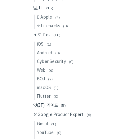
💻 IT
(15)
 Apple
(4)
⭐️ Lifehacks
(8)
👨‍💻 Dev
(10)
iOS
(1)
Android
(0)
Cyber Security
(0)
Web
(6)
BOJ
(2)
macOS
(1)
Flutter
(0)
잇(IT)! 가이드
(5)
🏅Google Product Expert
(6)
Gmail
(1)
YouTube
(0)