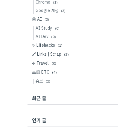
Chrome
(1)
Google 계정
(3)
🤖 AI
(0)
AI Study
(0)
AI Dev
(0)
✨ Lifehacks
(1)
🔗 Links | Scrap
(3)
✈️ Travel
(0)
🙏🏻 ETC
(4)
홍보
(2)
최근 글
인기 글