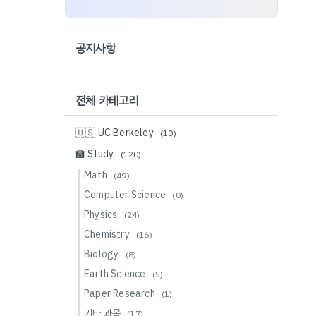
공지사항
전체 카테고리
🇺🇸 UC Berkeley
(10)
🏫 Study
(120)
Math
(49)
Computer Science
(0)
Physics
(24)
Chemistry
(16)
Biology
(8)
Earth Science
(5)
Paper Research
(1)
기타 과목
(17)