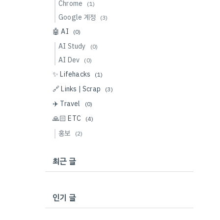
Chrome
(1)
Google 계정
(3)
🤖 AI
(0)
AI Study
(0)
AI Dev
(0)
✨ Lifehacks
(1)
🔗 Links | Scrap
(3)
✈️ Travel
(0)
🙏🏻 ETC
(4)
홍보
(2)
최근 글
인기 글