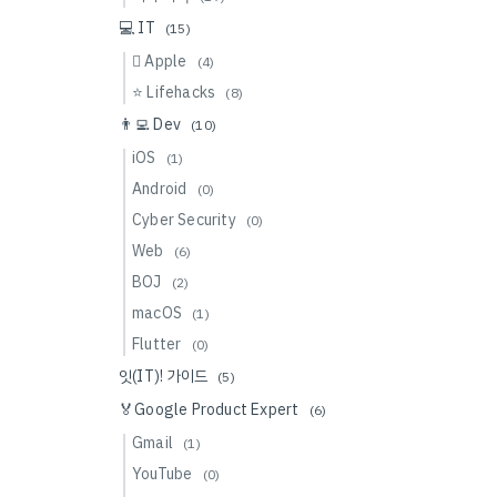
💻 IT
(15)
 Apple
(4)
⭐️ Lifehacks
(8)
👨‍💻 Dev
(10)
iOS
(1)
Android
(0)
Cyber Security
(0)
Web
(6)
BOJ
(2)
macOS
(1)
Flutter
(0)
잇(IT)! 가이드
(5)
🏅Google Product Expert
(6)
Gmail
(1)
YouTube
(0)