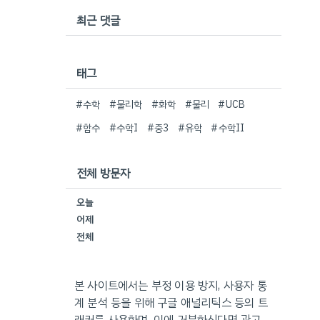
최근 댓글
태그
#수학
#물리학
#화학
#물리
#UCB
#함수
#수학I
#중3
#유학
#수학II
전체 방문자
오늘
어제
전체
본 사이트에서는 부정 이용 방지, 사용자 통
계 분석 등을 위해 구글 애널리틱스 등의 트