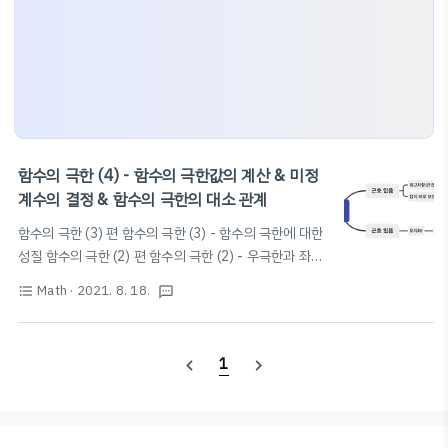
함수의 극한 (4) - 함수의 극한값의 계산 & 미정
계수의 결정 & 함수의 극한의 대소 관계
함수의 극한 (3) 편 함수의 극한 (3) - 함수의 극한에 대한
성질 함수의 극한 (2) 편 함수의 극한 (2) - 우극한과 좌극
한 함수의 극한 (1)편 함수의 극한 (1) - 함수의 수렴과 발
Math
· 2021. 8. 18.
f
(
x
)
format_list_bulleted
textsms
x
산 함수의 수렴과 발산 함수
(
)
에서
의 값이 a가 아니
f
x
x
면서 a에 한없이 가까워질 때 blog.scian.io 함수의 극한
0
0
0
값의 계산 [1]
꼴의 극한 (0은 숫자 0이 아니라 0에 한
0
1
navigate_before
navigate_next
없이 가까워지는 것을 나타냄) ▶ 식 변형 (⭐️인수분해 /
유리화(근호가 나올 때) / 통분⭐️ 딱 세가지로 1,2,3번 사
lim
x
→
2
x
2
−
4
x
−
2
=
lim
x
→
2
x
+
2
2
−
4
x
용!) ex)
lim
=
lim
+
2
=4 [2]
x
→
2
→
2
x
x
−
2
x
$\frac{\pm\infty..