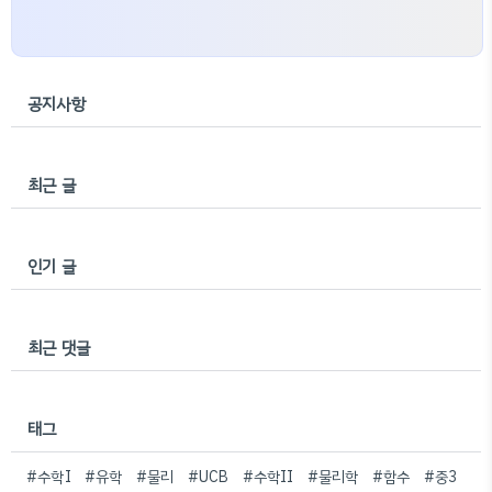
공지사항
최근 글
인기 글
최근 댓글
태그
#수학I
#유학
#물리
#UCB
#수학II
#물리학
#함수
#중3