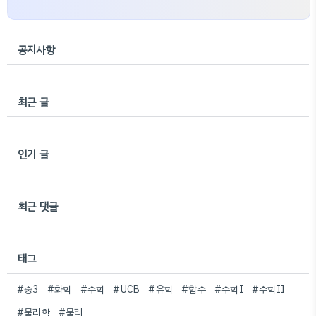
공지사항
최근 글
인기 글
최근 댓글
태그
#중3
#화학
#수학
#UCB
#유학
#함수
#수학I
#수학II
#물리학
#물리