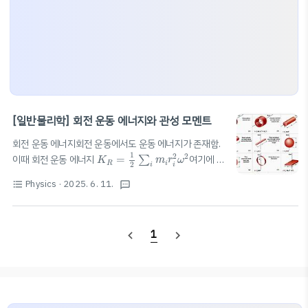
[일반물리학] 회전 운동 에너지와 관성 모멘트
회전 운동 에너지회전 운동에서도 운동 에너지가 존재함.
K
R
=
1
2
∑
i
m
i
r
i
2
ω
2
1
2
2
이때 회전 운동 에너지
=
여기에 아
∑
K
m
r
ω
R
i
2
i
i
래 관성 모멘트를 적용하여 충분한 미소 질량을 잡으면,
K
R
=
1
2
I
ω
2
Physics
· 2025. 6. 11.
format_list_bulleted
textsms
1
2
=
관성 모멘트 (moment of inertia)회전
K
I
ω
R
2
운동을 유지하려는 정도, 질량의 분포와 회전축까지의 거
리의 제곱에 비례물체의 형태와 질량 분포에 따라 다름
I
=
∑
m
i
r
i
2
I
C
M
=
M
R
2
1
navigate_before
navigate_next
2
2
=
Thin cylindrical shell
=
∑
I
m
r
I
M
R
i
C
M
I
C
M
=
1
2
M
(
R
1
2
+
R
2
2
)
i
1
2
2
Hollow Cylinder
=
+
Solid
(
)
I
M
R
R
C
M
1
2
2
I
C
M
=
1
2
M
R
2
1
2
cylinder or disk
=
Recta..
I
M
R
C
M
2