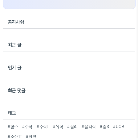
공지사항
최근 글
인기 글
최근 댓글
태그
#함수
#수학
#수학I
#유학
#물리
#물리학
#중3
#UCB
#수학II
#화학