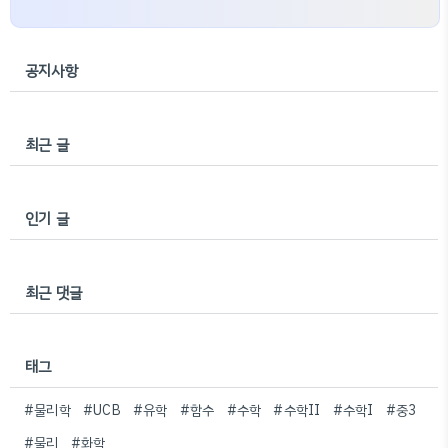
공지사항
최근 글
인기 글
최근 댓글
태그
#물리학
#UCB
#유학
#함수
#수학
#수학II
#수학I
#중3
#물리
#화학