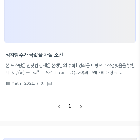
삼차함수가 극값을 가질 조건
본 포스팅은 쎈닷컴 김재은 선생님의 수학I 강좌를 바탕으로 작성했음을 밝힙
f
(
x
)
=
a
x
3
+
b
x
2
+
c
x
+
d
3
2
니다.
(
)
=
+
+
+
(a>0)의 그래프의 개형 →
f
x
a
x
b
x
c
x
d
f
′
(
x
)
=
3
a
x
2
+
2
b
x
+
c
′
2
(
)
=
3
+
2
+
f'(x)=0의 실근의 개수가 그래프의 개형&극값
f
x
a
x
b
x
c
D
/
4
=
b
2
−
3
a
c
>
0
Math
· 2021. 9. 8.
format_list_bulleted
textsms
2
에 영향 D: f'(x)의 판별식 1️⃣ 서로 다른 두 실근
/
4
=
−
3
>
0
:
D
b
a
c
D
/
4
=
b
2
−
3
a
c
=
0
2
극값을 갖는다. 2️⃣ 중근
/
4
=
−
3
=
0
: 극값을 갖지 않는다.
D
b
a
c
(a>0일 때 계속 올라감, a
1
navigate_before
navigate_next