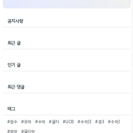
공지사항
최근 글
인기 글
최근 댓글
태그
#함수
#유학
#수학
#물리
#UCB
#수학II
#중3
#수학I
#화학
#물리학