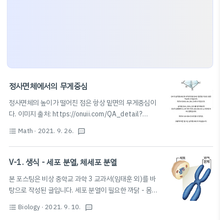
정사면체에서의 무게중심
정사면체의 높이가 떨어진 점은 항상 밑면의 무게중심이
다. 이미지 출처: https://onuii.com/QA_detail?
qn=875668 수학 - 중학 3-2 - 삼각비- 오누이 정사면
Math
· 2021. 9. 26.
format_list_bulleted
textsms
체의 한 꼭지점에서 수선의 발을 내리면 반드시 무게중심
과 동일하게 된답니다 도형 문제에서 자주 이용하는 성질
이니 이번 기회에 꼭 외워두세요!^^ 증명은 위에 사진에
V-1. 생식 - 세포 분열, 체세포 분열
첨부해두었으니 onuii.com
본 포스팅은 비상 중학교 과학 3 교과서(임태훈 외)를 바
탕으로 작성된 글입니다. 세포 분열이 필요한 까닭 - 몸집
이 커지는 이유: 세포 크기가 커져서가 아닌, 세포 수가 늘
Biology
· 2021. 9. 10.
format_list_bulleted
textsms
어난 결과 - 세포 분열: 세포 한 개가 두 개로 나누어지는