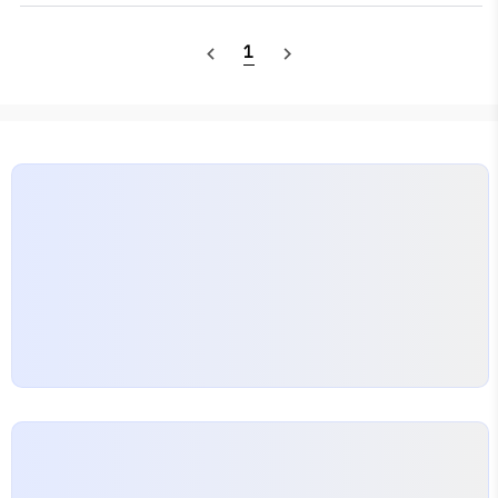
것 - 물질 교환은 세포 표면을 통해 이루어짐 - 세포가 커
짐: 표면적이 커지는 비율 < 부피가 커지는 비율 ∴ 물질
표
면
적
부
피
1
navigate_before
navigate_next
표
면
적
교환에 불리 -
가 커야 물질 교환에 유리 ∴ 세포는
부
피
어느 정도 커지면 분열하여 그 수를 늘림 체세포 분열 분열
중인 세포에서는 핵이 사라짐 → 유전 물질이 꼬이고 뭉쳐
서 만들어진 염색체 나타남 (막대 모양) 염색체는 두 개의
가닥으로 나뉨 (각각의 가닥: 염색 분체) DNA: 염색체를
구성하는 유전 물질 DNA에 담긴 생물에 특..