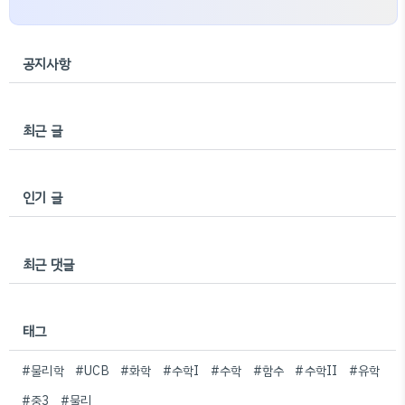
공지사항
최근 글
인기 글
최근 댓글
태그
#물리학
#UCB
#화학
#수학I
#수학
#함수
#수학II
#유학
#중3
#물리