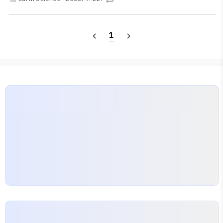
에서 역행하므로, C는 내행성이다!
1
navigate_before
navigate_next