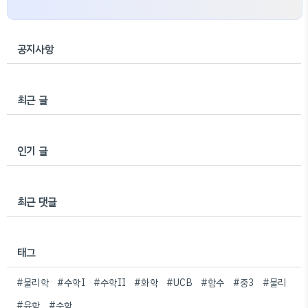
공지사항
최근 글
인기 글
최근 댓글
태그
#물리학
#수학I
#수학II
#화학
#UCB
#함수
#중3
#물리
#유학
#수학