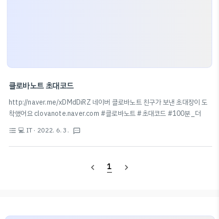
클로바노트 초대코드
http://naver.me/xDMdDiRZ 네이버 클로바노트 친구가 보낸 초대장이 도
착했어요 clovanote.naver.com #클로바노트 #초대코드 #100분_더
💻 IT
· 2022. 6. 3.
format_list_bulleted
textsms
1
navigate_before
navigate_next