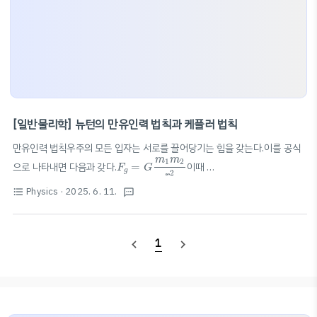
[일반물리학] 뉴턴의 만유인력 법칙과 케플러 법칙
만유인력 법칙우주의 모든 입자는 서로를 끌어당기는 힘을 갖는다.이를 공식
F
g
=
G
m
1
m
2
r
2
m
m
1
2
으로 나타내면 다음과 갖다.
=
이때
F
G
g
2
r
G
=
6.674
×
10
−
11
N
⋅
m
2
/
k
g
2
−
11
2
2
=
6.674
×
10
⋅
/
(역제곱 법칙)벡터 꼴로 나타내면,
G
N
m
k
g
Physics
· 2025. 6. 11.
format_list_bulleted
textsms
F
→
12
=
−
G
m
1
m
2
r
2
r
^
12
→
m
m
1
2
^
=
−
(작용-반작용 쌍)지구와 같은 경우,
F
G
r
12
12
2
r
F
g
=
G
M
E
m
R
E
2
M
m
E
=
로 나타낼 수 있음.케플러 법칙케플러 제1법칙 - 타원 궤도
F
G
1
g
navigate_before
navigate_next
2
R
E
법칙모든 행성은 태양을 하나의 초점으로 하는 타원 궤도를 돈다.이때, 타원
e
=
c
a
b
c
c
a
중심에서 초점까지의 거리:
, 장반경:
, 단반경:
, 이심률
=
(원 궤도
c
a
b
e
a
는 $..