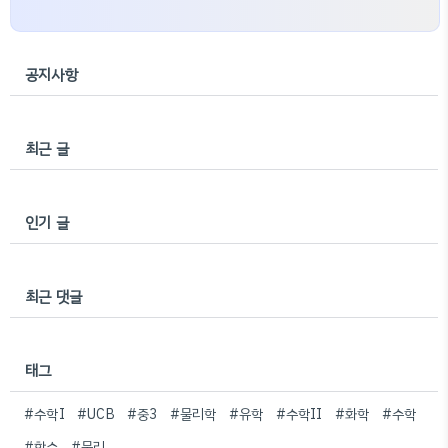
공지사항
최근 글
인기 글
최근 댓글
태그
#수학I
#UCB
#중3
#물리학
#유학
#수학II
#화학
#수학
#함수
#물리