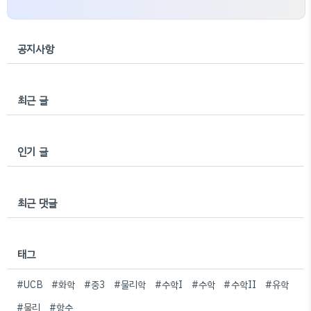
공지사항
최근 글
인기 글
최근 댓글
태그
#UCB
#화학
#중3
#물리학
#수학I
#수학
#수학II
#유학
#물리
#함수