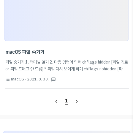
macOS 파일 숨기기
파일 숨기기 1. 터미널 열기 2. 다음 명령어 입력 chflags hidden [파일 경로
or 파일 드래그 앤 드롭] * 파일 다시 보이게 하기 chflags nohidden [파일
경로 or 파일 드래그 앤 드롭] 숨김 파일 보이기 ⌘ + ⇧ + .(점) 단축키 사용
macOS
· 2021. 8. 30.
format_list_bulleted
textsms
1
navigate_before
navigate_next