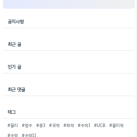
공지사항
최근 글
인기 글
최근 댓글
태그
#물리
#함수
#중3
#유학
#화학
#수학I
#UCB
#물리학
#수학
#수학II