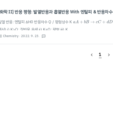
[화학 II] 반응 평형: 발열반응과 흡열반응 With 엔탈피 & 반응차수
a
A
+
b
B
→
c
C
+
d
D
발열 반응: 엔탈피 ΔH0 반응차수 Q / 평형상수 K
+
→
+
a
A
b
B
c
C
d
D
서) i) K>Q: 정반응 우세 ii) K=Q: 평형 iii) K
Chemistry
· 2022. 9. 23.
st_bulleted
textsms
1
navigate_before
navigate_next