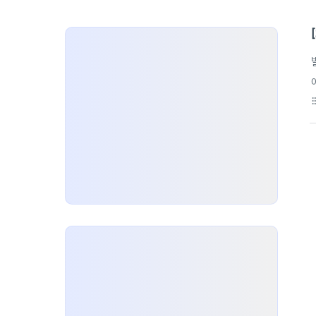
에
format_li