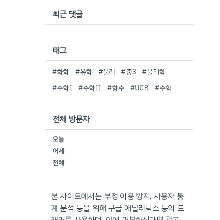
최근 댓글
태그
#화학
#유학
#물리
#중3
#물리학
#수학I
#수학II
#함수
#UCB
#수학
전체 방문자
오늘
어제
전체
본 사이트에서는 부정 이용 방지, 사용자 통
계 분석 등을 위해 구글 애널리틱스 등의 트