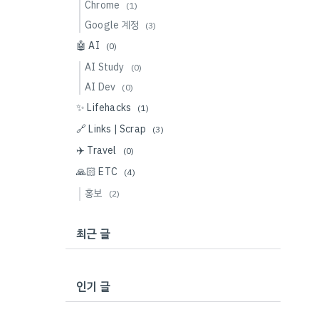
Chrome
(1)
Google 계정
(3)
🤖 AI
(0)
AI Study
(0)
AI Dev
(0)
✨ Lifehacks
(1)
🔗 Links | Scrap
(3)
✈️ Travel
(0)
🙏🏻 ETC
(4)
홍보
(2)
최근 글
인기 글