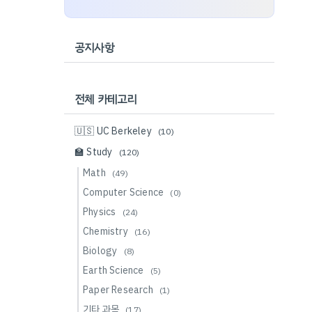
공지사항
전체 카테고리
🇺🇸 UC Berkeley
(10)
🏫 Study
(120)
Math
(49)
Computer Science
(0)
Physics
(24)
Chemistry
(16)
Biology
(8)
Earth Science
(5)
Paper Research
(1)
기타 과목
(17)