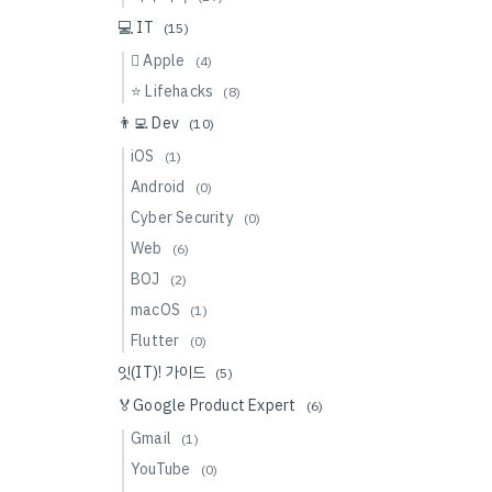
💻 IT
(15)
 Apple
(4)
⭐️ Lifehacks
(8)
👨‍💻 Dev
(10)
iOS
(1)
Android
(0)
Cyber Security
(0)
Web
(6)
BOJ
(2)
macOS
(1)
Flutter
(0)
잇(IT)! 가이드
(5)
🏅Google Product Expert
(6)
Gmail
(1)
YouTube
(0)