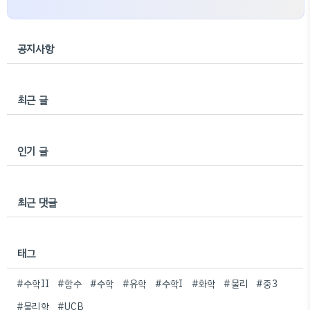
공지사항
최근 글
인기 글
최근 댓글
태그
#수학II
#함수
#수학
#유학
#수학I
#화학
#물리
#중3
#물리학
#UCB