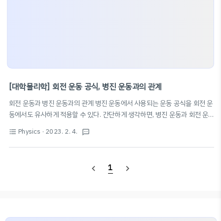
[대학물리학] 회전 운동 공식, 병진 운동과의 관계
회전 운동과 병진 운동과의 관계 병진 운동에서 사용되는 운동 공식을 회전 운
동에서도 유사하게 적용할 수 있다. 간단하게 생각하면, 병진 운동과 회전 운
동은 아래처럼 대응된다고 생각해 볼 수 있으며, 웬만하면 아래를 병진 운동
Physics
· 2023. 2. 4.
format_list_bulleted
textsms
ω
v
공식에 적용하면 대충 들어 맞게 된다. 회전 운동 병진 운동
(각속도)
(속
ω
v
θ
F
I
α
a
s
τ
도)
(각가속도)
(가속도)
(돌림힘)
(힘)
(각)
(변위)
(관성 모멘
α
a
τ
F
θ
s
I
m
r
2
I
=
m
r
2
m
2
2
트) =
(질량) 관성 모멘트
=
(단일 입자의 경우)
m
r
m
I
m
r
I
=
∑
i
m
i
r
i
2
ω
f
=
ω
i
+
α
t
1
navigate_before
navigate_next
2
=
등가속도 운동 공식 회전 운동 병진 운동
=
+
∑
I
m
r
ω
ω
α
t
i
i
f
i
i
v
f
=
v
i
+
a
t
=
+
$\..
v
v
a
t
i
f