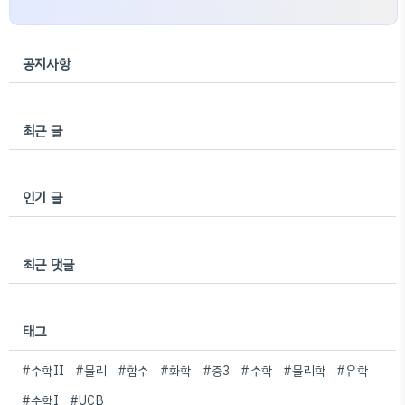
공지사항
최근 글
인기 글
최근 댓글
태그
#수학II
#물리
#함수
#화학
#중3
#수학
#물리학
#유학
#수학I
#UCB