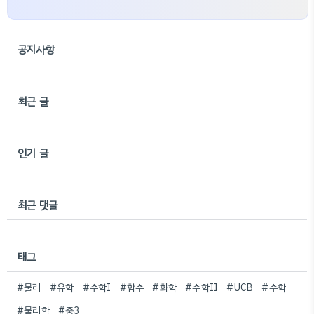
공지사항
최근 글
인기 글
최근 댓글
태그
#물리
#유학
#수학I
#함수
#화학
#수학II
#UCB
#수학
#물리학
#중3