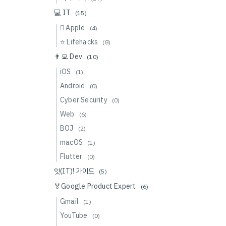
💻 IT
(15)
 Apple
(4)
⭐️ Lifehacks
(8)
👨‍💻 Dev
(10)
iOS
(1)
Android
(0)
Cyber Security
(0)
Web
(6)
BOJ
(2)
macOS
(1)
Flutter
(0)
잇(IT)! 가이드
(5)
🏅Google Product Expert
(6)
Gmail
(1)
YouTube
(0)