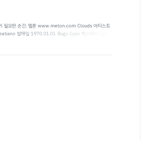
n 음악이 필요한 순간, 멜론 www.melon.com Clouds 아티스트
eatiano 발매일 1970.01.01 Bugs Cyan 벅스에서 Cyan
e Music Listen to music by Cyan on Apple
ration and more. music.apple.com Spotify Cyan ..