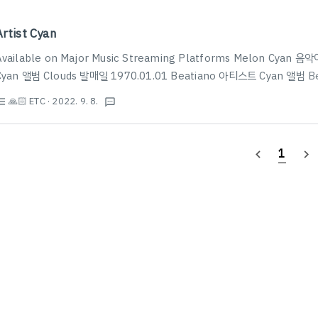
Artist Cyan
Available on Major Music Streaming Platforms Melon Cya
Cyan 앨범 Clouds 발매일 1970.01.01 Beatiano 아티스트 Cyan 앨범 B
의 멋진 곡을 감상해보세요. music.bugs.co.kr Apple Music Cyan on Appl
🙏🏻 ETC
· 2022. 9. 8.
st_bulleted
textsms
usic. Find top songs and albums by Cyan including Clouds, #Du
1
navigate_before
navigate_next