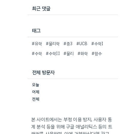
최근 댓글
태그
#유학
#물리학
#중3
#UCB
#수학I
#수학
#수학II
#물리
#화학
#함수
전체 방문자
오늘
어제
전체
본 사이트에서는 부정 이용 방지, 사용자 통
계 분석 등을 위해 구글 애널리틱스 등의 트