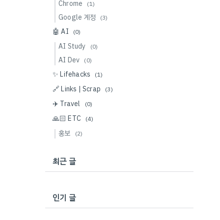
Chrome
(1)
Google 계정
(3)
🤖 AI
(0)
AI Study
(0)
AI Dev
(0)
✨ Lifehacks
(1)
🔗 Links | Scrap
(3)
✈️ Travel
(0)
🙏🏻 ETC
(4)
홍보
(2)
최근 글
인기 글