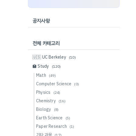
공지사항
전체 카테고리
🇺🇸 UC Berkeley
(10)
🏫 Study
(120)
Math
(49)
Computer Science
(0)
Physics
(24)
Chemistry
(16)
Biology
(8)
Earth Science
(5)
Paper Research
(1)
기타 과목
(17)