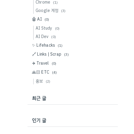
Chrome
(1)
Google 계정
(3)
🤖 AI
(0)
AI Study
(0)
AI Dev
(0)
✨ Lifehacks
(1)
🔗 Links | Scrap
(3)
✈️ Travel
(0)
🙏🏻 ETC
(4)
홍보
(2)
최근 글
인기 글