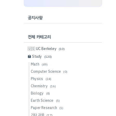
공지사항
전체 카테고리
🇺🇸 UC Berkeley
(10)
🏫 Study
(120)
Math
(49)
Computer Science
(0)
Physics
(24)
Chemistry
(16)
Biology
(8)
Earth Science
(5)
Paper Research
(1)
기타 과목
(17)