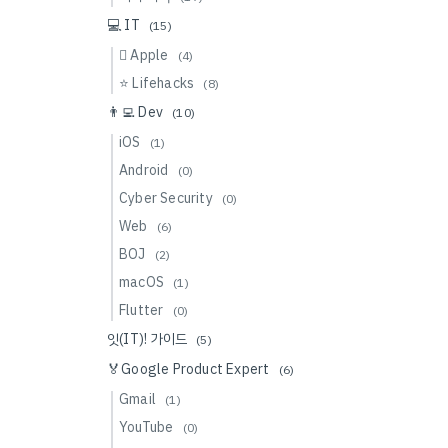
💻 IT
(15)
 Apple
(4)
⭐️ Lifehacks
(8)
👨‍💻 Dev
(10)
iOS
(1)
Android
(0)
Cyber Security
(0)
Web
(6)
BOJ
(2)
macOS
(1)
Flutter
(0)
잇(IT)! 가이드
(5)
🏅Google Product Expert
(6)
Gmail
(1)
YouTube
(0)