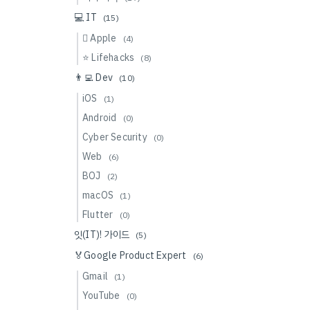
💻 IT
(15)
 Apple
(4)
⭐️ Lifehacks
(8)
👨‍💻 Dev
(10)
iOS
(1)
Android
(0)
Cyber Security
(0)
Web
(6)
BOJ
(2)
macOS
(1)
Flutter
(0)
잇(IT)! 가이드
(5)
🏅Google Product Expert
(6)
Gmail
(1)
YouTube
(0)