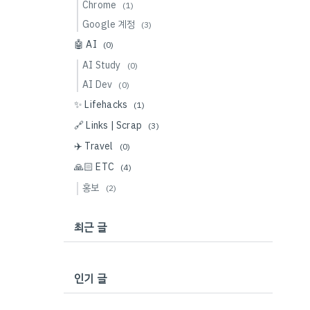
Chrome
(1)
Google 계정
(3)
🤖 AI
(0)
AI Study
(0)
AI Dev
(0)
✨ Lifehacks
(1)
🔗 Links | Scrap
(3)
✈️ Travel
(0)
🙏🏻 ETC
(4)
홍보
(2)
최근 글
인기 글