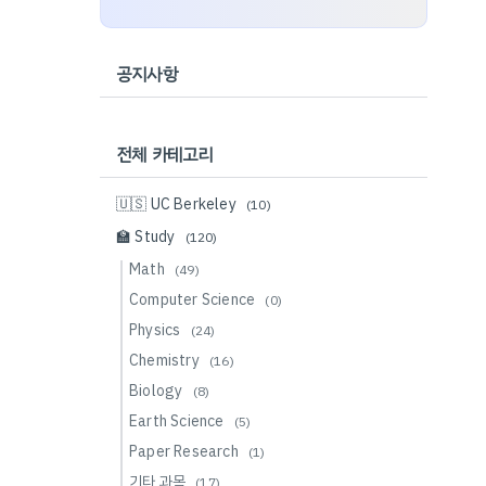
공지사항
전체 카테고리
🇺🇸 UC Berkeley
(10)
🏫 Study
(120)
Math
(49)
Computer Science
(0)
Physics
(24)
Chemistry
(16)
Biology
(8)
Earth Science
(5)
Paper Research
(1)
기타 과목
(17)