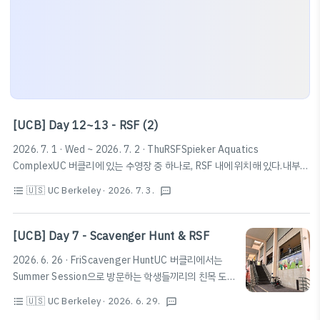
[UCB] Day 12~13 - RSF (2)
2026. 7. 1 · Wed ~ 2026. 7. 2 · ThuRSFSpieker Aquatics
ComplexUC 버클리에 있는 수영장 중 하나로, RSF 내에 위치해 있다.내부
락커는 따로 결제해서 사용하거나 데이락커를 사용할 수 있다. 이 중 데이락커
🇺🇸 UC Berkeley
· 2026. 7. 3.
format_list_bulleted
textsms
는 개인이 직접 자물쇠를 가져와서 사용하는 방식과 비밀번호를 입력하는 방
식으로 나뉘는데, 모두 선착순이니 발빠르게 움직이자.참고로, 깊이는 7 ~
13.5ft (약 2.13m ~ 4.11m)이며 수영장마다 깊이나 운영시간이 다르니 확
[UCB] Day 7 - Scavenger Hunt & RSF
인하고 가는 것을 추천한다. Spieker Aquatics Complex · 2301
2026. 6. 26 · FriScavenger HuntUC 버클리에서는
Bancroft Way, Berkeley, CA 94704 미국★★★★★ · 수영센터
Summer Session으로 방문하는 학생들끼리의 친목 도
www.google.com PoolsTake a cla..
모와 학교 시설 소개를 위해 보물찾기(Scavenger Hunt)
🇺🇸 UC Berkeley
· 2026. 6. 29.
format_list_bulleted
textsms
이벤트를 주최한다.2026년 여름학기 기준, 6명이 한 조가