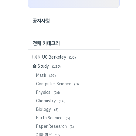
공지사항
전체 카테고리
🇺🇸 UC Berkeley
(10)
🏫 Study
(120)
Math
(49)
Computer Science
(0)
Physics
(24)
Chemistry
(16)
Biology
(8)
Earth Science
(5)
Paper Research
(1)
기타 과목
(17)