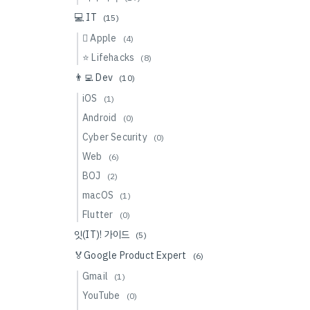
💻 IT
(15)
 Apple
(4)
⭐️ Lifehacks
(8)
👨‍💻 Dev
(10)
iOS
(1)
Android
(0)
Cyber Security
(0)
Web
(6)
BOJ
(2)
macOS
(1)
Flutter
(0)
잇(IT)! 가이드
(5)
🏅Google Product Expert
(6)
Gmail
(1)
YouTube
(0)