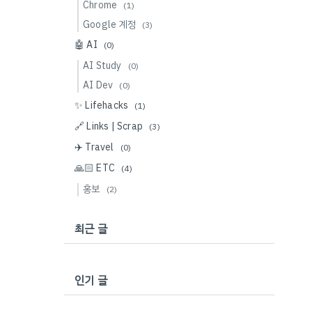
Chrome
(1)
Google 계정
(3)
🤖 AI
(0)
AI Study
(0)
AI Dev
(0)
✨ Lifehacks
(1)
🔗 Links | Scrap
(3)
✈️ Travel
(0)
🙏🏻 ETC
(4)
홍보
(2)
최근 글
인기 글