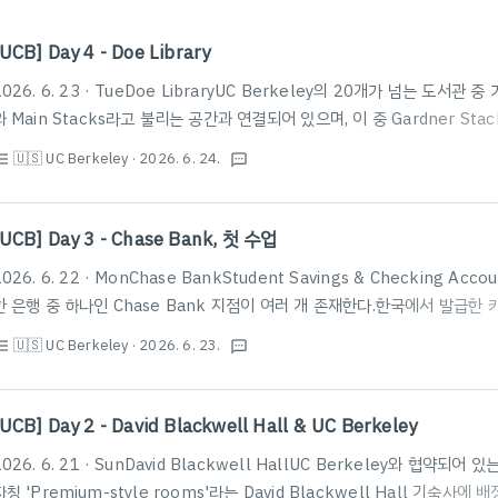
[UCB] Day 4 - Doe Library
2026. 6. 23 · TueDoe LibraryUC Berkeley의 20개가 넘는 도서관 중 
와 Main Stacks라고 불리는 공간과 연결되어 있으며, 이 중 Gardner Stac
부할 수 있는 공간과 함께 방대한 양의 책들이 소장되어 있다. 캘리포니아, 버클
🇺🇸 UC Berkeley
· 2026. 6. 24.
st_bulleted
textsms
Library, Campanile Way, Berkeley, CA 94720 미국★★★★★ · 
Stacks2026년 6월 현재 기준으로 Moffitt Library는 공사 중으로 출입이
우에는 외부인은 사전에 Stack Pass라는 특별..
[UCB] Day 3 - Chase Bank, 첫 수업
2026. 6. 22 · MonChase BankStudent Savings & Checking 
한 은행 중 하나인 Chase Bank 지점이 여러 개 존재한다.한국에서 발급한
료가 발생하며, 트래블 카드 또한 현지 ATM 수수료는 피할 수 없기에 수수료가 
🇺🇸 UC Berkeley
· 2026. 6. 23.
st_bulleted
textsms
계좌 개설과 Debit Card 발급을 고려해 보는 것도 좋다.국내에서 체크카
으며, ATM 수수료 또한 없다. 또한, Clipper Card를 충전할 때에도 Wal
나, 앱을 통해 충전 시에는 처리 시간이 소요되지만 Apple Pay를 통해 등록하
[UCB] Day 2 - David Blackwell Hall & UC Berkeley
2026. 6. 21 · SunDavid Blackwell HallUC Berkeley와 협약
자칭 'Premium-style rooms'라는 David Blackwell Hall 기숙사