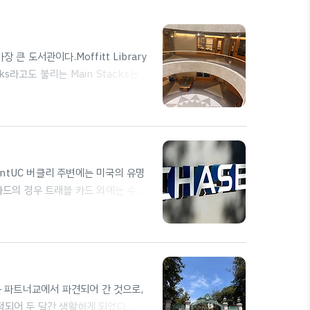
가장 큰 도서관이다.Moffitt Library
ks라고도 불리는 Main Stacks는 공
리 대학교 라이브러리 · Doe
대학 도서관www.google.comMain
 불가하였다.또한, Main Stacks의 경
AccountUC 버클리 주변에는 미국의 유명
 카드의 경우 트래블 카드 외에는 수수
부담된다면 Savings/Checking
드를 사용하는 것처럼 거래당 수수료가 없
greens에 직접 방문하여 충전해야 하거
면 즉시..
되어 있는 파트너교에서 파견되어 간 것으로,
에 배정되어 두 달간 생활하게 되었다.