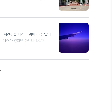
t Ave | (510)423-3740 |
| Hours Launch Experience
using.berkeley.edu기숙..
사님이 두시간컷을 내신 바람에 아주 빨리
지 패스가 있다면 마티나 라운지보다
T샌프란시스코 공항(SFO)에서 국제
거나, Yellow Line - Orange
로는 사람이 거의 없어 캐리어를 들고도
 Clipper Card를 따로 발급..
te_next